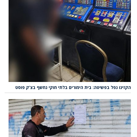
הקזינו נפל בפשיטה: בית הימורים בלתי חוקי נחשף בצ’ק פוסט