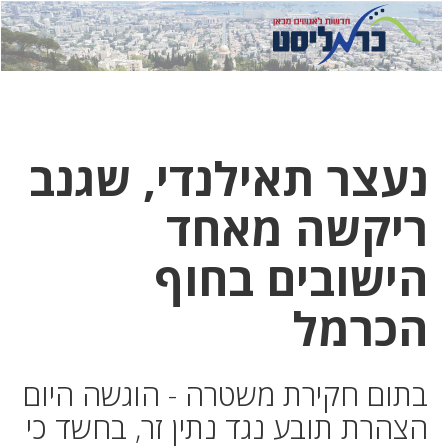
לחץ
לחץ
תפ
כדי
כאן
כדי
לשלוח
דואר
להצט
לוואט
נעצר תאילנדי, שגנב
ריקשה מאחד
הישובים בחוף
הכרמל
בתום חקירת משטרה - הוגשה היום
הצהרת תובע נגד נתין זר, בחשד כי