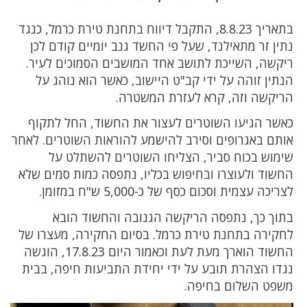
בתאריך 8.8.23, התקבל דיווח בתחנת טירת כרמל, כנגד
נתין זר מתאילנד, שעל פי החשד גנב יומיים קודם לכן
ריקשה, השייכת לתושב אחד המושבים הסמוכים לעיר.
הנתין זוהה על ידי קב"ט היישוב, כאשר הוא נוהג על
הריקשה וזה, קרא לעזרת המשטרה.
כאשר הגיעו השוטרים לעצור את החשוד, החל לתקוף
אותם באגרופים וסירב להישמע להוראות השוטרים. לאחר
שימוש בכוח סביר, הצליחו השוטרים להשתלט על
החשוד ולעוצרו ובחיפוש בכליו, נתפסה כמות סמים שלא
לצריכה עצמית וסכום כסף של כ-5,000 ש"ח במזומן.
בתוך כך, נתפסה הריקשה הגנובה והחשוד הובא
לחקירה בתחנת טירת כרמל. בסיום החקירה, מעצרו של
החשוד הוארך מעת לעת וכאמור היום 17.8.23, הוגשה
נגדו הצהרת תובע על ידי יחידת התביעות חיפה, בבית
משפט השלום בחיפה.