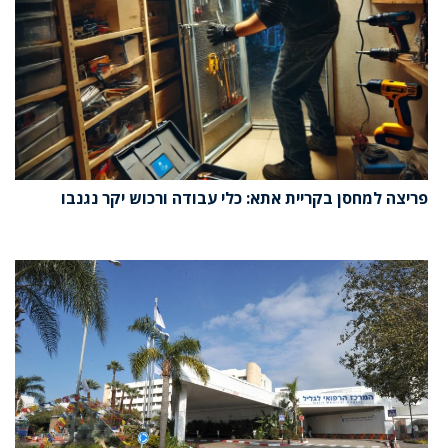
פריצה למחסן בקריית אתא: כלי עבודה ורכוש יקר נגנבו