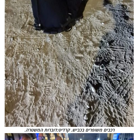
רכבים משופרים בכביש. קרדיט:דוברות המשטרה.