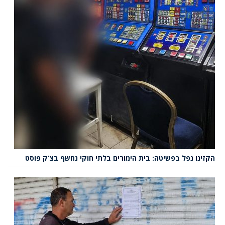
הקזינו נפל בפשיטה: בית הימורים בלתי חוקי נחשף בצ’ק פוסט