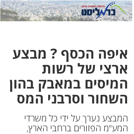
לחץ
לחץ
תפ
כדי
כאן
כדי
לשלוח
דואר
להצט
לוואט
איפה הכסף ? מבצע
ארצי של רשות
המיסים במאבק בהון
השחור וסרבני המס
המבצע נערך על ידי כל משרדי
המע"מ הפזורים ברחבי הארץ,