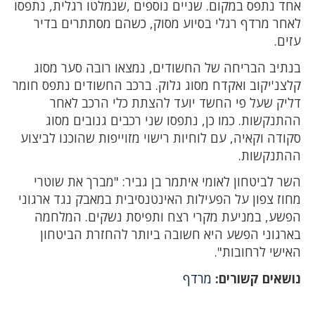
אחד נתפס במקום. שניים נוספים ,שנמלטו רגלית, נתפסו
לאחר מרדף רגלי בסיוע מסוק, כשהם מסתתרים בדיר
עזים.
בנתיב הבריחה של החשודים, נמצאו רובה סער מסוג
קלצנ'יקוב ואקדח מסוג גלוק. ברכב החשודים נתפס חומר
דליק שעל פי החשד יועד להצתת כלי הרכב לאחר
ההתנקשות. כמו כן, נתפסו שני רכבים גנובים מסוג
סקודה וקאיה, עם לוחיות רישוי מזוייפות שהוכנו לביצוע
ההתנקשות.
השר לביטחון לאומי איתמר בן גביר: "מברך את שוטרי
מחוז צפון על הפעילות האינטנסיבית במאבק נגד ארגוני
הפשע, במניעת מקרי רצח ותפיסת נשקים. המלחמה
בארגוני הפשע היא חשובה ביותר להחזרת הביטחון
האישי לרחובות".
נושאים קשורים:
מרדף