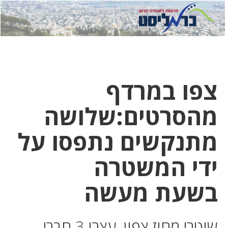
לחץ
לחץ
תפרי
כדי
כאן
כדי
לשלוח
דואר
להצטר
לוואטסא
צפו במרדף
מהסרטים:שלושה
מתנקשים נתפסו על
ידי המשטרה
בשעת מעשה
שוטרי מחוז צפון, עצרו 3 חברי