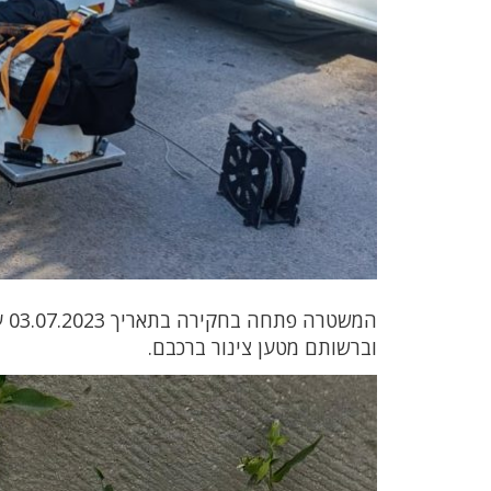
המ
וברשותם מטען צינור ברכבם.