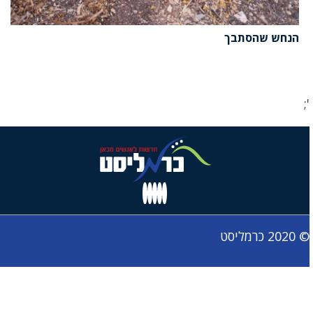
הנחש שהסתבך
כרמליסט