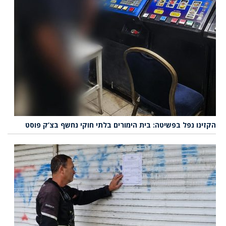
הקזינו נפל בפשיטה: בית הימורים בלתי חוקי נחשף בצ’ק פוסט