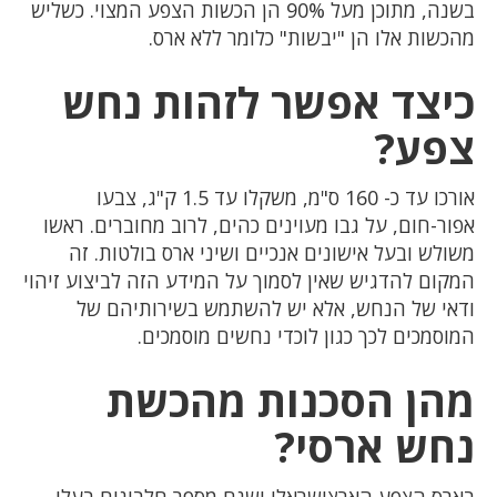
בשנה, מתוכן מעל 90% הן הכשות הצפע המצוי. כשליש
מהכשות אלו הן "יבשות" כלומר ללא ארס.
כיצד אפשר לזהות נחש
צפע?
אורכו עד כ- 160 ס"מ, משקלו עד 1.5 ק"ג, צבעו
אפור-חום, על גבו מעוינים כהים, לרוב מחוברים. ראשו
משולש ובעל אישונים אנכיים ושיני ארס בולטות. זה
המקום להדגיש שאין לסמוך על המידע הזה לביצוע זיהוי
ודאי של הנחש, אלא יש להשתמש בשירותיהם של
המוסמכים לכך כגון לוכדי נחשים מוסמכים.
מהן הסכנות מהכשת
נחש ארסי?
בארס הצפע הארצישראלי ישנם מספר חלבונים בעלי