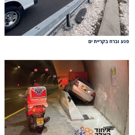
פגע וברח בקריית ים