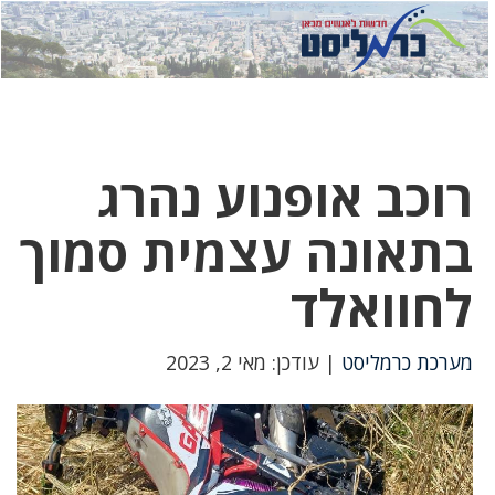
לחץ
לחץ
תפ
כדי
כאן
כדי
לשלוח
דואר
להצט
לוואט
רוכב אופנוע נהרג
בתאונה עצמית סמוך
לחוואלד
מערכת כרמליסט
| עודכן: מאי 2, 2023