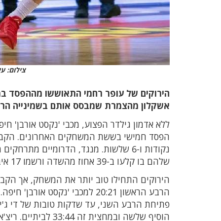
צילום: ע
הירוקים של עופר רחמי התאוששו מההפסד במחז
אשקלון מהצמרת שמבסס אותם בשמינייה הר
נקודות ו-6 שלשות. מנגד, הדרומיים מ
שלהם בו קלעו ב-39 אחוז מהשדה ורשמו 17 איבודי כדור.
הרבע הראשון 20:21 למכבי 'נקס
הוסיף שלשה ובמחצית 