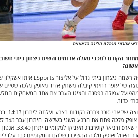
ילאי אהרוני מנהלת הליגה הלאומית
ור הקודם למכבי מעלה אדומים והשיגו ניצחון ביתי חשוב
אשונה
ללא אדמון גילדר הפצוע, מכבי 'נקסט אורבן' חיפה רשמה ניצחון ביתי גדול על
תרחקים מהפועל עפולה בפסגה והציגו הערב את אחד המשחקים החל
הירוקים התחילו טוב יותר את המשחק, אך הקבוצה של אבי סוכר
ט אורבן' חיפה. אופק מלכה פתח את הרבע השני בשלשה. היתרון עבר מצד 
פתיחת הרבע השני, עד שדקות טובות של די ג'יי שארפ ודניאל ק
זה 33:44 לביתיים. ריצ'ארד האוול ואופק מלכה המשיכו בשלהם והמקומיים כבר עלו לי