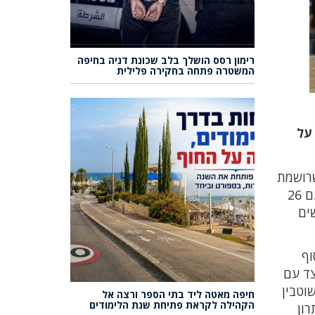
רימון רסס הושלך בלב שכונת דניה בחיפה
המשטרה פתחה בחקירה פלילית
 על
 אליצור LSports איתו אשקלון שרושמת
הפסד חמישי בששת המשחקים האחרונים. הקבוצה של עופר רחימי קיבלה משחק אדיר מאופק מלכה שסיים עם 26
שים
 צברה נקודות בצבע ועלתה ליתרון 14:13. בסוף
לצד עם
ופרברג העניקו למקומיים יתרון 33:40. אנטון שוטבין
חיפה מאטה ליד בתי הספר ורצה אל
הקהילה לקראת פתיחת שנת הלימודים
תרון