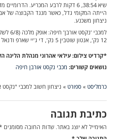
הייתה המקומי גדל, כאשר מנגד הקבוצה של אבי
ניצחון משכנע.
12 נק', אנטון שוטבין 5 נק', די ג'יי שארפ ודנאל כוזהינוף 4 נק' כ"א, תומר כהן 2 נק'.
*קרדיט צילום: עילאי אהרוני מנהלת הליגה ה
נושאים קשורים:
מכבי נקסט אורבן חיפה
כרמליסט
»
ספורט
»
ניצחון חשוב למכבי "נקסט אורבן" חיפה: :85
כתיבת תגובה
האימייל לא יוצג באתר.
שדות החובה מסומנים
*
התגובה שלך
*