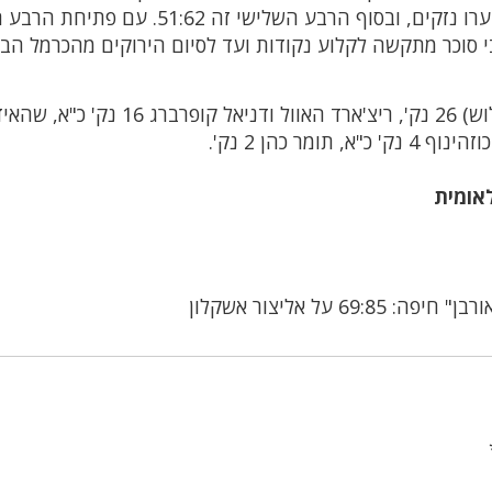
שיא 38:54, 6 דקות לרבע המכריע. הדרומיים מזערו נזקים, ובסוף הרבע השלישי זה 2
 סוכר מתקשה לקלוע נקודות ועד לסיום הירוקים מהכרמל הבט
למכבי 'נקסט אורבן' חיפה: אופק מלכה (6/8 לשלוש) 26 נק', ריצ'ארד האוול ודניא
לאומית
69 על אליצור אשקלון