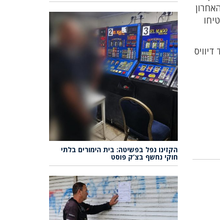
51:6. עם פתיחת הרבע האחרון
יחו
ל קופרברג 16 נק' כ"א, שהאיד דיוויס
הקזינו נפל בפשיטה: בית הימורים בלתי
חוקי נחשף בצ’ק פוסט