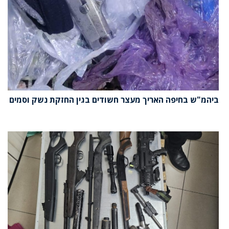
ביהמ"ש בחיפה האריך מעצר חשודים בגין החזקת נשק וסמים