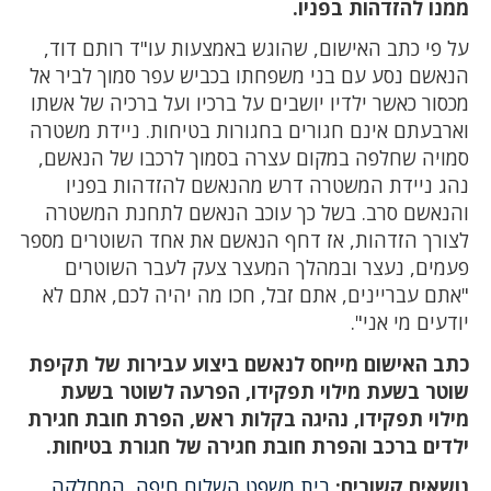
ממנו להזדהות בפניו.
על פי כתב האישום, שהוגש באמצעות עו"ד רותם דוד,
הנאשם נסע עם בני משפחתו בכביש עפר סמוך לביר אל
מכסור כאשר ילדיו יושבים על ברכיו ועל ברכיה של אשתו
וארבעתם אינם חגורים בחגורות בטיחות. ניידת משטרה
סמויה שחלפה במקום עצרה בסמוך לרכבו של הנאשם,
נהג ניידת המשטרה דרש מהנאשם להזדהות בפניו
והנאשם סרב. בשל כך עוכב הנאשם לתחנת המשטרה
לצורך הזדהות, אז דחף הנאשם את אחד השוטרים מספר
פעמים, נעצר ובמהלך המעצר צעק לעבר השוטרים
"אתם עבריינים, אתם זבל, חכו מה יהיה לכם, אתם לא
יודעים מי אני".
כתב האישום מייחס לנאשם ביצוע עבירות של תקיפת
שוטר בשעת מילוי תפקידו, הפרעה לשוטר בשעת
מילוי תפקידו, נהיגה בקלות ראש, הפרת חובת חגירת
ילדים ברכב והפרת חובת חגירה של חגורת בטיחות.
נושאים קשורים:
בית משפט השלום חיפה
,
המחלקה