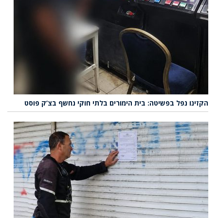
הקזינו נפל בפשיטה: בית הימורים בלתי חוקי נחשף בצ’ק פוסט