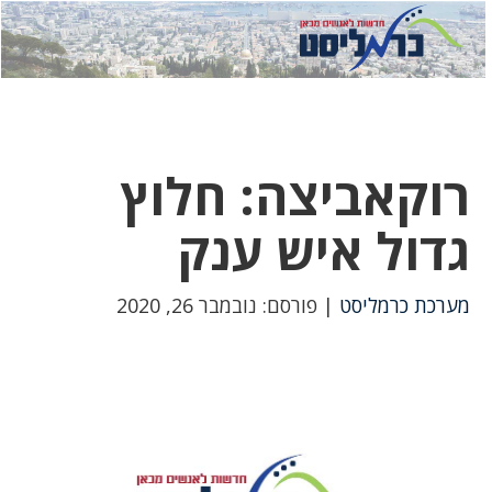
לחץ
לחץ
תפ
כדי
כאן
כדי
לשלוח
דואר
להצט
לוואט
רוקאביצה: חלוץ
גדול איש ענק
מערכת כרמליסט
| פורסם: נובמבר 26, 2020