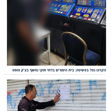
הקזינו נפל בפשיטה: בית הימורים בלתי חוקי נחשף בצ’ק פוסט