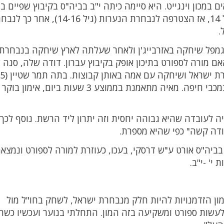
ם במכון וינגייט. היא סיימה כיתה י"ב בביה"ס בקיבוץ שפיים 
ניהול עסקי. מאיה משחקת בנבחרת ישראל מגיל 14, אז הצטרפה לנבחרת הנערות (גיל 14-16), 
מפל שיחקה באזרבייג'ן ולאחר שעלתה לארץ שיחקה בנבחרת 
 מורה לספורט בתיכון אופק בקיבוץ עברון. דודה שלה, סנה ש
שחקנית נבחרת ישראל ועד לפני שנה שיחקה במכבי חיפה. מאיה מתאמנת בממוצע 3 שעות ביום, אי
לעובדה שהיא גבוהה יחסית וזה יתרון ליד הרשת. נוסף לכך
ודה קשה" כפי שהיא מספרת.
 ביולי 2019 כמורה חיילת בביה"ס אורט ע"ש דרסקי, בעכו, כעוזרת למורה לספורט ונמצא
י' -י"ב.
ון הזדמנויות להיות חלק מנבחרת ישראל, לשחק בחו"ל מול
לעשות ספורט ומשקיעה בזה המון. התחלתי בנוער ועכשיו כשח