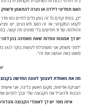
בית חזרתי לבוגרות כשחקנית מקצוענית בליגת 
האם תמליצי לילדה או נערה להתאמן ולשחק 
"כן, בטח! קודם כל זה נותן כלים לחיים כמו סדר
לקטע המקצועי. אז זה כואב ולא נעים, יש פצי
והחלמה של 9 חודשים בלי ספורט וזה קשה. בסופו של דבר זו חוויה מורכבת וקשה אבל כיפית. למדתי המון".
יש לך אמונות טפלות שאת מאמינה בהן לפני
"לפני משחק אני משתדלת לעשות בוקר רגוע בלי
פשוט באה ועושה את זה".
קר
מה את מאחלת לעצמך לעונה החדשה בקבוצת
"שניקח אליפות, מקום ראשון בליגה. אני אישית
הבנות ולהוביל את הקבוצה שלי ובכך לתרום את
איזה מסר יש לך לאוהדי הקבוצה והכדורע