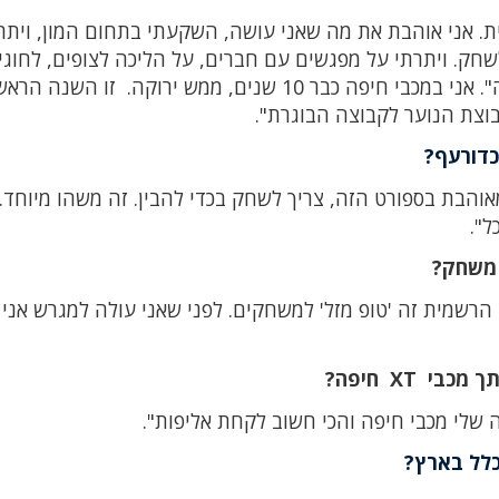
ת. אני אוהבת את מה שאני עושה, השקעתי בתחום המון, ויתר
חק. ויתרתי על מפגשים עם חברים, על הליכה לצופים, לחוגי
ופעילויות פנאי שונות. אני מתחילת הדרך "ירוקה". אני במכבי חיפה כבר 10 שנים, ממש ירוקה. זו ה
וצת הנוער לקבוצה הבוגרת".
כדורעף?
 מאוהבת בספורט הזה, צריך לשחק בכדי להבין. זה משהו מיוחד.
ל".
 משחק?
רשמית זה 'טופ מזל' למשחקים. לפני שאני עולה למגרש אני
תך מכבי
XT
חיפה?
שלי מכבי חיפה והכי חשוב לקחת אליפות".
כלל בארץ?