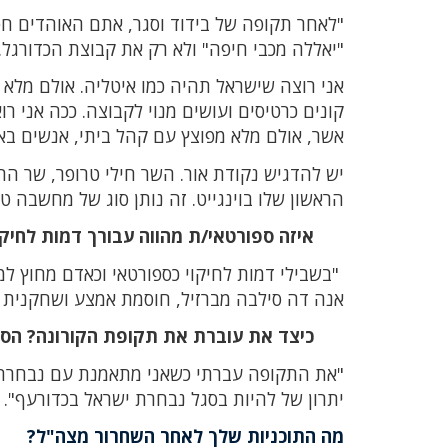
"לאחר תקופה של בידוד וסגר, אתם האוהדים חס
"יאללה מכבי חיפה" ולא רק את קבוצת הכדורגל.
אני רוצה שישראל תהיה כמו איטליה. אולם מלא
קונים כרטיסים ועושים מנוי לקבוצה. ככה אני
אשר, אולם מלא מפוצץ עם קהל ביתי, אנשים בא
יש להדגיש נקודת אור. השר חילי טרופר, שר ה
הראשון שלו בוינגייט. זה נותן סוג של מחשבה 
איזה ספורטאי/ת מהווה עבורך דמות לחיקו
"בשבילי דמות לחיקוי כספורטאי וכאדם מחוץ למ
אנה דה סילבה מברזיל, חוסמת אמצע ושחקנית 
כיצד את עוברת את תקופת הקורונה? הסג
"את התקופה עברתי כשאני מתאמנת עם נבחרת יש
יתרון של להיות בסגל נבחרת ישראל בכדורעף".
מה התוכניות שלך לאחר השחרור מצה"ל?