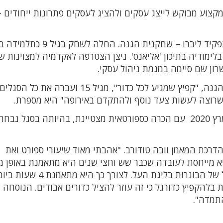
Ma" ", זה העתיד. זה מקצוע מבוקש לייצג עסקים ולהציג לעסקים פתרונות ייחודים
, בת 18, גובה 165 ס"מ, משחקת בתפקיד ליברו – שחקנית הגנה. החל
לימודיה בתיכון 'אליאנס'. ניצן הצטרפה לאקדמיה למצוינות ש
ניצן משחקת בנבחרת ישראל בתפקיד שחקנית הגנה, "קפיץ שמגיע לכל כדור", מגיל 15 ועברה א
 שרוצה לעשות צעד נוסף ולהתקדם באירופה" היא מספרת.
הכדורעפנית הירוקה עומדת להתגייס לצה"ל במרץ 2020 עם הכרה כספורטאית מצטיינת, בהיותה בסגל נב
הדרכת המאמן וובה טודורב. "אהבתי מאוד שיעורי ספורט ואת
א מייחסת לעובדה שכבר שש וחצי שנים היא מתאמנת באופן מק
מגיעה לאימונים ומשקיעה כדי להיות ב"6" בסגל של הבוגרות בליגת העל. לצורך כך היא מתאמנת 
בלהקפיץ כדורגל כי זה עוזר להציל כדורים אבודים. הנוסחה
התמדה".