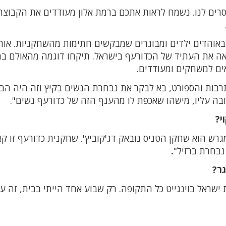
רים לנו. נשמח לראות אתכם ברמת אלון מעודדים את הקבוצה
 באוהדים ילדים ומבוגרים שמבקשים חתימות מהשחקניות. אוה
 רואה את העתיד של הכדורעף בישראל. תיקחו דוגמה מהאולם ב
ים למשחקים ומעודדים.
תרבות והספורט, בא לבקר את נבחרת הנשים בקיץ וזה היה הבי
טובה עליו, מישהו שאכפת לו מהענף הזה של כדורעף נשים".
י?
גרש הוא שחקן הטניס נובאק דג'קוביץ'. שחקנית כדורעף זו קא
נבחרת ברזיל"
.
ר?
ראל בוינגייט כל התקופה. רק שבוע אחד הייתי בבית, זה עו