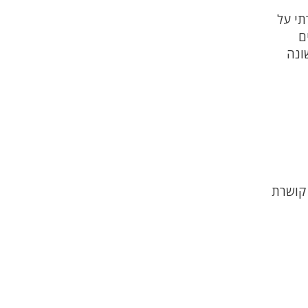
תי על
ם
שנה הראשונה
 קושרת