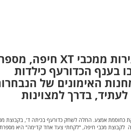
שלוש כדורעפניות צעירות ממכבי XT חיפה,
 בענף הכדורעף כילדות
מחנות האימונים של הנבחרו
לעתיד, בדרך למצוינות
18 ס"מ – משחקת כחוסמת אמצע. החלה לשחק כדורעף בכיתה ד', בקבוצת מ
ה לקבוצת מכבי חיפה, "לקחתי צעד אחד קדימה" היא מספרת,