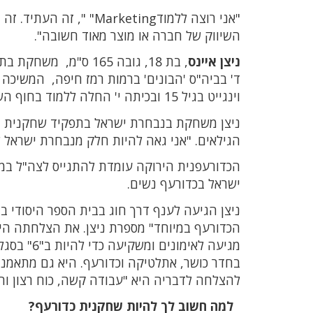
"אני רוצה ללמודrketing
השיווק של חברה או מוצר מאוד חשובה".
ניצן איינס
ד' בביה"ס 'הבונים' ברמות רמז חיפה, המשיכה ב
וינגייט בגיל 15 ובכיתה י' החלה ללמוד בחוף השרון שם סיימה במגמת ניהול עסקי.
הגילאים. "אני גאה להיות חלק מנבחרת ישראל
ישראל בכדורעף נשים.
ניצן הגיעה לענף דרך חוג בבית הספר היסודי ב
הכדורעף במיוחד" מספרת ניצן. את הצלחתה הי
בחדר כושר, אתלטיקה וכדורעף. היא גם מתאמנת 
להצלחה לדבריה היא "עבודה קשה, כוח רצון ו
למה חשוב לך להיות שחקנית כדורעף?