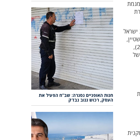
במגמת
אחר כך לנבחרת
ישראל
טיין,
שגובהה 187 ס"מ, הייתה גם היא שחקנית נבחרת ישראל ושיחקה עם אמה באותן קבוצות. בתה תמר שטיין (25),
מון בוקר של
ת
חנות האופניים נסגרה: שב”ח הפעיל את
העסק, רכוש גנוב נבדק
קנית