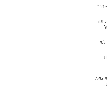
 – דרך
ה לשחק בגיל 9 כתלמידה בכיתה
ל
ת כל הסגלים לפי
חרת
צועי,
4 שעות ביום,