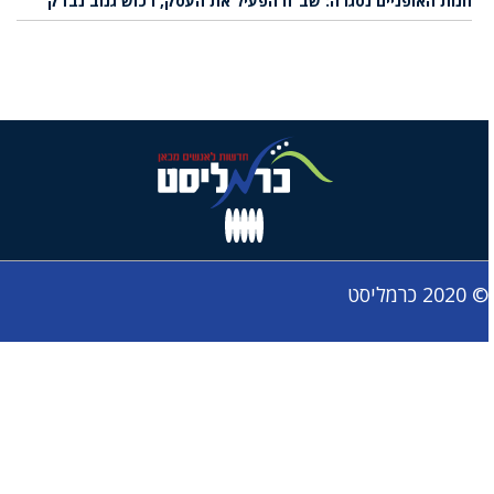
חנות האופניים נסגרה: שב”ח הפעיל את העסק, רכוש גנוב נבדק
© 2020 כרמליסט