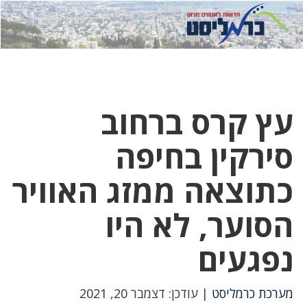
לחץ
לחץ
תפ
כדי
כאן
כדי
לשלוח
דואר
להצט
לוואט
עץ קרס ברחוב
סירקין בחיפה
כתוצאה ממזג האוויר
הסוער, לא היו
נפגעים
מערכת כרמליסט
| עודכן: דצמבר 20, 2021