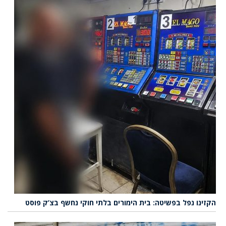
הקזינו נפל בפשיטה: בית הימורים בלתי חוקי נחשף בצ’ק פוסט