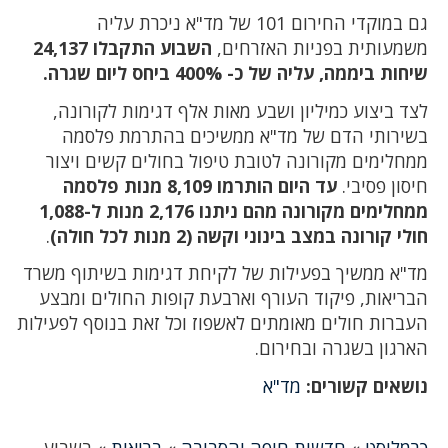
גם במוקדי החירום 101 של מד"א ניכרת עליה
משמעותית בפניות האזרחים,
השבוע התקבלו 24,137
שיחות ביממה, עליה של כ- 400% ביחס ליום שגרה.
לצד ביצוע כמיליון ושבע מאות אלף דגימות לקורונה,
בשירותי הדם של מד"א ממשיכים בהתרמת פלסמה
ממחלימים מקורונה לטובת טיפול בחולים קשים ויצור
חיסון פסיבי.
עד היום הותרמו 8,109 מנות פלסמה
ממחלימים מקורונה מהם ניתנו 2,176 מנות ל-1,088
חולי קורונה במצב בינוני וקשה (2 מנות לכל חולה)
.
מד"א ממשיך בפעילות של לקיחת דגימות בשיתוף משרד
הבריאות, פיקוד העורף וארבעת קופות החולים ומבצע
העברות חולים מאומתים לאשפוז וכל זאת בנוסף לפעילות
הארגון בשגרה ובחירום.
נושאים קשורים:
מד"א