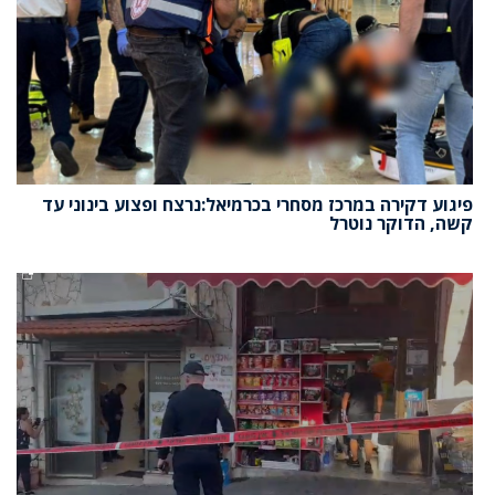
פיגוע דקירה במרכז מסחרי בכרמיאל:נרצח ופצוע בינוני עד
קשה, הדוקר נוטרל