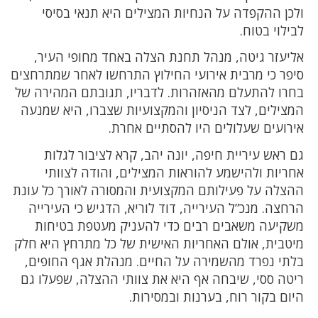
ולכן ההקפדה על הנחיות המצילים היא תנאי בסיסי
לבילוי בטוח.
אליעזר גיטה, מנהל תחנת הצלה באחד מחופי העיר,
סיפר כי מרבית אירועי החילוץ התרחשו לאחר שמתרחצים
בחרו להתעלם מהאזהרות. לדבריו, תגובתם המהירה של
המצילים, לצד הניסיון והמקצועיות שצברו, היא שמנעה
אירועים שעלולים היו להסתיים אחרת.
גם ראש עיריית חיפה, יונה יהב, קרא לציבור לגלות
אחריות ולהישמע להוראות המצילים, והודה לצוותי
ההצלה על פעילותם המקצועית והמסורה לאורך כל עונת
הרחצה. מנכ”ל העירייה, דוד לוריא, הדגיש כי העירייה
משקיעה משאבים רבים כדי להעניק מעטפת בטיחות
מיטבית, אולם האחריות האישית של כל מתרחץ היא חלק
בלתי נפרד מהשמירה על החיים. מנהלת אגף החופים,
ריטה ססי, שיבחה אף היא את צוותי ההצלה, שפעלו גם
היום בקור רוח, בערנות ובמסירות.