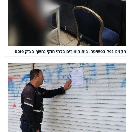
הקזינו נפל בפשיטה: בית הימורים בלתי חוקי נחשף בצ’ק פוסט