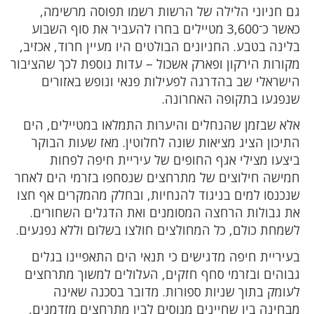
גם חניוני הלילה של הרשות רשמו תפוסה מרשימה,
כאשר כ־3,600 מטיילים בחרו להעביר את סוף השבוע
בלינה בטבע. החניונים הבולטים היו מעיין חרוד, אכזיב,
מקורות הירקון ופארק אשכול – עדות נוספת לכך שהציבור
הישראלי שב בהדרגה לפעילות פנאי ונופש באזורים
שנפגעו בתקופה האחרונה.
אלא שבזמן שהנחלים והיערות התמלאו במטיילים, הים
התיכון הציג מציאות שונה לחלוטין. מאז שעות הבוקר
ביצעו מצילי אגף החופים של עיריית חיפה לפחות
חמישה חילוצים של מתרחצים שנסחפו בזרמי הים לאחר
שנכנסו למים בניגוד להנחיות, ובחלק מהמקרים אף חצו
את גבולות הרחצה המסומנים ואת הדגלים השחורים.
לשמחת כולם, כל המחולצים חולצו בשלום וללא נפגעים.
בעיריית חיפה מדגישים כי תנאי הים התאפיינו בגלים
גבוהים ובזרמי סחף חזקים, העלולים למשוך מתרחצים
לעומק בתוך שניות ספורות. מדובר בסכנה שאינה
מבחינה בין שחיינים מנוסים לבין מתרחצים מזדמנים,