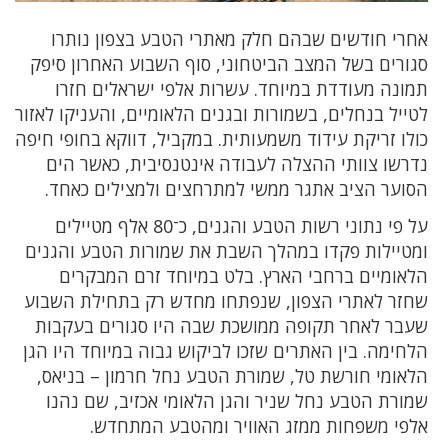
אחרי חודשים שבהם חלק מאתרי הטבע בצפון נותרו
סגורים בשל המצב הביטחוני, סוף השבוע האחרון סיפק
תמונה מעודדת במיוחד. עשרות אלפי ישראלים חזרו
לטייל בנחלים, בשמורות ובגנים הלאומיים, והעניקו לאזור
כולו זריקת עידוד משמעותית. במקביל, דווקא בחופי חיפה
נדרשו צוותי ההצלה לעבודה אינטנסיבית, כאשר הים
הסוער הציב אתגר ממשי למתרחצים ולמצילים כאחד.
על פי נתוני רשות הטבע והגנים, כ־80 אלף מטיילים
ומטיילות פקדו במהלך השבת את שמורות הטבע והגנים
הלאומיים ברחבי הארץ. בלט במיוחד זרם המבקרים
שחזר לאתרי הצפון, שנפתחו מחדש רק בתחילת השבוע
שעבר לאחר תקופה ממושכת שבה היו סגורים בעקבות
הלחימה. בין האתרים שזכו לביקוש גבוה במיוחד היו הגן
הלאומי חורשת טל, שמורת הטבע נחל חרמון – בניאס,
שמורת הטבע נחל שניר והגן הלאומי אכזיב, שם נהנו
אלפי משפחות ממזג האוויר ומהטבע המתחדש.