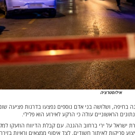
אילוסטרציה
וב ההגנה בחיפה, ושלושה בני אדם נוספים נפצעו בדרגות פציעה שונ
ים הראשוניים עולה כי הרקע לאירוע הוא פלילי.
תקבל דיווח במוקד 100 של משטרת ישראל על ירי ברחוב ההגנה. עם קבלת הדיווח הוזעקו למ
ע סריקות לאיתור חשודים, לצד איסוף ממצאים וראיות בזירה.