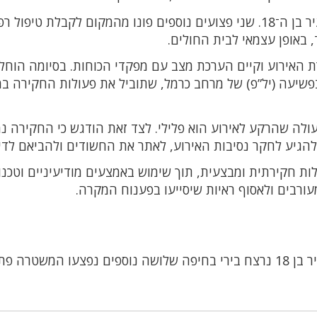
על פי גורמי הרפואה, בזירה נקבע מותו של הצעיר בן ה־18. שני פצועים נוספים פונו מהמקום לקבלת טיפול
 באופן עצמאי לבית החולים.
רת האירוע וקיים הערכת מצב עם מפקדי הכוחות. בסיומה הוחל
פשיעה (יל”פ) של מרחב כרמל, שתוביל את פעולות החקירה ב
ולה שהרקע לאירוע הוא פלילי. לצד זאת הודגש כי החקירה נ
הגיע לחקר נסיבות האירוע, לאתר את החשודים ולהביאם לדין
ת חקירתית ומבצעית, תוך שימוש באמצעים מודיעיניים וטכנול
ורבים ולאסוף ראיות שיסייעו בפענוח המקרה.
צעיר בן 18 נרצח בירי בחיפה שלושה נוספים נפצעו המשטרה פ