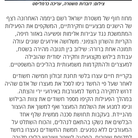
צילום: דוברות משטרה, עריכה כרמליסט
מחוז חוף של משטרת ישראל רשם ביממה האחרונה רצף
של הישגים מבצעיים וחקירתיים, המשקפים את הפעילות
המתמשכת נגד עבירות אלימות ופשיעה באזור חיפה,
הקריות והשרון הצפוני. משלושה אירועים שונים עולה
תמונה אחת ברורה: שילוב בין תגובה מהירה בשטח,
עבודת בילוש מקצועית וחקירה יסודית שהובילה
למעצרים ולהתקדמות משמעותית בהליכים המשפטיים.
בקריית חיים עצרו בלשי תחנת זבולון חמישה חשודים
לאחר שעל פי החשד ניסו לסכל את מעצרו של אדם שהיה
דרוש לחקירה בחשד למעורבות באירועי ירי והצתה.
במהלך הפעילות הקיפו מספר חשודים את צוות הבילוש
וניסו למנוע את השלמת המעצר ואף למשוך את העצור
מהניידת. בעקבות תחושת סכנה ממשית שלף אחד
הבלשים את נשקו בהתאם לנהלים, והכוח השתלט על
המעורבים ללא נפגעים. חמשת החשודים נעצרו בחשד
לתקיפת שוטרים, הפרעה לשוטר ושיבוש הליכי חקירה,