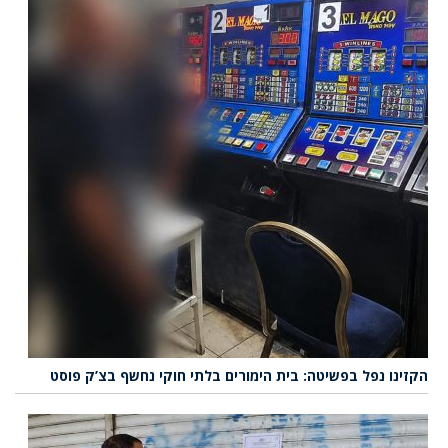
הקזינו נפל בפשיטה: בית הימורים בלתי חוקי נחשף בצ’ק פוסט