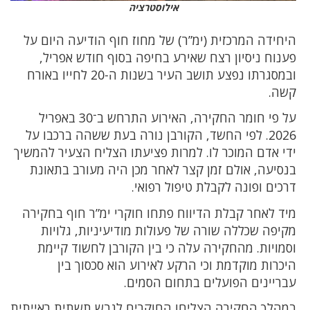
אילוסטרציה
היחידה המרכזית (ימ”ר) של מחוז חוף הודיעה היום על
פענוח ניסיון רצח שאירע בחיפה בסוף חודש אפריל,
ובמסגרתו נפצע תושב העיר בשנות ה-20 לחייו באורח
קשה.
על פי חומר החקירה, האירוע התרחש ב־30 באפריל
2026. לפי החשד, הקורבן נורה בעת ששהה ברכבו על
ידי אדם המוכר לו. למרות פציעתו הצליח הצעיר להמשיך
בנסיעה, אולם זמן קצר לאחר מכן היה מעורב בתאונת
דרכים ופונה לקבלת טיפול רפואי.
מיד לאחר קבלת הדיווח פתחו חוקרי ימ”ר חוף בחקירה
מקיפה שכללה שורה של פעולות מודיעיניות, גלויות
וסמויות. מהחקירה עלה כי בין הקורבן לחשוד קיימת
היכרות מוקדמת וכי הרקע לאירוע הוא סכסוך בין
עבריינים הפועלים בתחום הסמים.
במהלך החקירה הצליחו החוקרים לגבש תשתית ראייתית