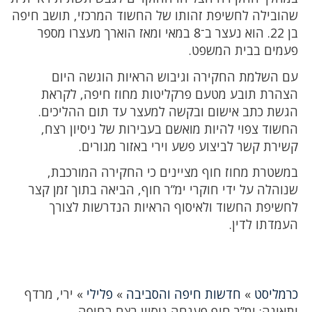
שהובילה לחשיפת זהותו של החשוד המרכזי, תושב חיפה
בן 22. הוא נעצר ב־8 במאי ומאז הוארך מעצרו מספר
פעמים בבית המשפט.
עם השלמת החקירה וגיבוש הראיות הוגשה היום
הצהרת תובע מטעם פרקליטות מחוז חיפה, לקראת
הגשת כתב אישום ובקשה למעצר עד תום ההליכים.
החשוד צפוי להיות מואשם בעבירות של ניסיון רצח,
קשירת קשר לביצוע פשע וירי באזור מגורים.
במשטרת מחוז חוף מציינים כי החקירה המורכבת,
שנוהלה על ידי חוקרי ימ”ר חוף, הביאה בתוך זמן קצר
לחשיפת החשוד ולאיסוף הראיות הנדרשות לצורך
העמדתו לדין.
כרמליסט
»
חדשות חיפה והסביבה
»
פלילי
»
ירי, מרדף
ותאונה: ימ”ר חוף פענחה ניסיון רצח בחיפה