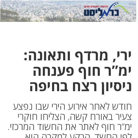
לחץ
לחץ
תפ
כדי
כאן
כדי
לשלוח
דואר
להצט
לוואט
ירי, מרדף ותאונה:
ימ”ר חוף פענחה
ניסיון רצח בחיפה
חודש לאחר אירוע הירי שבו נפצע
צעיר באורח קשה, הצליחו חוקרי
ימ”ר חוף לאתר את החשוד המרכזי.
לפי החשד, הרקע למקרה הוא