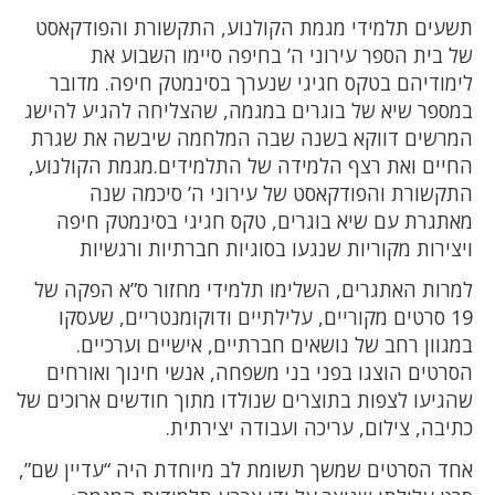
תשעים תלמידי מגמת הקולנוע, התקשורת והפודקאסט
של בית הספר עירוני ה’ בחיפה סיימו השבוע את
לימודיהם בטקס חגיגי שנערך בסינמטק חיפה. מדובר
במספר שיא של בוגרים במגמה, שהצליחה להגיע להישג
המרשים דווקא בשנה שבה המלחמה שיבשה את שגרת
החיים ואת רצף הלמידה של התלמידים.מגמת הקולנוע,
התקשורת והפודקאסט של עירוני ה’ סיכמה שנה
מאתגרת עם שיא בוגרים, טקס חגיגי בסינמטק חיפה
ויצירות מקוריות שנגעו בסוגיות חברתיות ורגשיות
למרות האתגרים, השלימו תלמידי מחזור ס”א הפקה של
19 סרטים מקוריים, עלילתיים ודוקומנטריים, שעסקו
במגוון רחב של נושאים חברתיים, אישיים וערכיים.
הסרטים הוצגו בפני בני משפחה, אנשי חינוך ואורחים
שהגיעו לצפות בתוצרים שנולדו מתוך חודשים ארוכים של
כתיבה, צילום, עריכה ועבודה יצירתית.
אחד הסרטים שמשך תשומת לב מיוחדת היה “עדיין שם”,