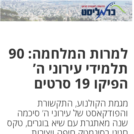
לחץ
לחץ
תפ
כדי
כאן
כדי
לשלוח
דואר
להצט
לוואט
למרות המלחמה: 90
תלמידי עירוני ה’
הפיקו 19 סרטים
מגמת הקולנוע, התקשורת
והפודקאסט של עירוני ה’ סיכמה
שנה מאתגרת עם שיא בוגרים, טקס
חגיגי בסינמטק חיפה ויצירות