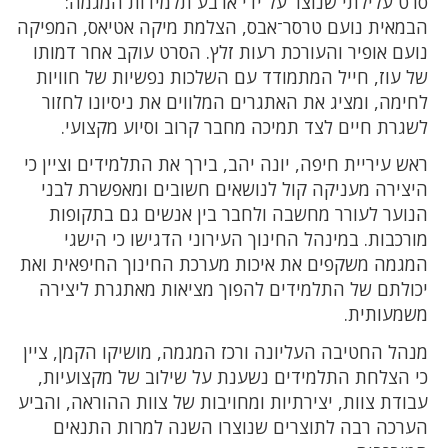
סרט עלילתי שנוצר על ידי ארבע תלמידות המגמה:
הבמאית נועם טרסר־אבס, הצלמת מיקה אטיאס, המפיקה
נועם אופיר והעורכת רעות זלץ. הסרט עוקב אחר דמותו
של עוז, חייל המתמודד עם השלכות נפשיות של חוויות
לחימה, ומציג את האתגרים המלווים את ניסיונו לחזור
לשגרת חיים לצד תמיכה מחבר קרוב וסיוע מקצועי.
ראש עיריית חיפה, יונה יהב, בירך את התלמידים וציין כי
היצירה מעניקה קול לנושאים חשובים ומאפשרת לבני
הנוער לעורר מחשבה ולחבר בין אנשים גם בתקופות
מורכבות. במינהל החינוך העירוני הדגישו כי הישגי
המגמה משקפים את איכות מערכת החינוך החיפאית ואת
יכולתם של התלמידים להפוך מציאות מאתגרת ליצירה
משמעותית.
מנהל החטיבה העליונה ורכז המגמה, מושיקו הקמן, ציין
כי הצלחת התלמידים נשענת על שילוב של מקצועיות,
עבודת צוות, יצירתיות ומחויבות של צוות ההוראה, והביע
הערכה רבה לתוצרים שנוצרו השנה למרות התנאים