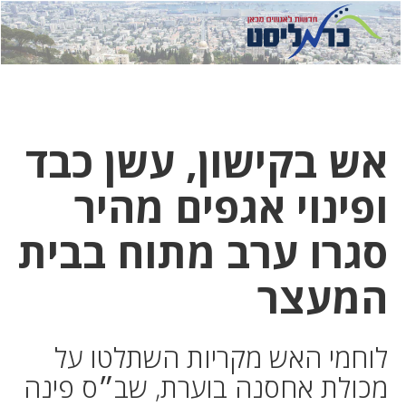
לחץ
לחץ
תפ
כדי
כאן
כדי
לשלוח
דואר
להצט
לוואט
אש בקישון, עשן כבד
ופינוי אגפים מהיר
סגרו ערב מתוח בבית
המעצר
לוחמי האש מקריות השתלטו על
מכולת אחסנה בוערת, שב״ס פינה