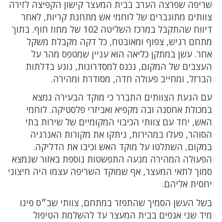
שריפה שפרצה הערב בבית המעצר קישון הקפיצה לזירה
צוותים מתוגברים של לוחמי אש מתחנת קריות, לאחר
דיווח שהתקבל במרכז השליטה 102 של מחוז חוף. בתוך
מתחם רגיש, צפוף ומאובטח, כל דקה מקבלת משקל
אחר. עשן במתקן כליאה הוא עניין שמטפס מהר על
העצבים של המקום, נכנס למסדרונות, נוגע בדלתות
הברזל, ומחייב פעולה חדה, מסודרת ומהירה.
עם הגעת הצוותים התברר כי מוקד הבעירה נמצא
במכולת אחסנה ובה מקפיא ואביזרי פלסטיקה. לוחמי
האש, יחד עם צוותי הכיבוי המקומיים של שירות בתי
הסוהר, פעלו במהירות, ניתקו את מקורות האנרגיה
במקום, השתלטו על מוקד האש וכיבו את הדליקה.
הפעולה המהירה מנעה התפשטות נוספת באזור שנמצא
סמוך לתאי המעצר, אף שמוקד השריפה עצמו היה חיצוני
יחסית אליהם.
בשל העשן הסמיך שהתפזר במתחם, צוותי שב״ס פינו
מיד שני אגפים בבית המעצר עד להשלמת הטיפול