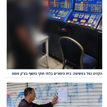
הקזינו נפל בפשיטה: בית הימורים בלתי חוקי נחשף בצ’ק פוסט