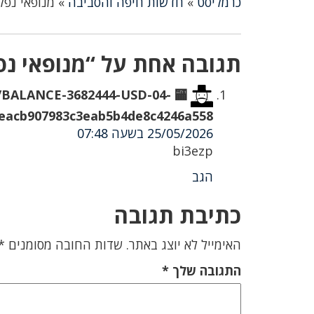
כרמליסט
»
חדשות חיפה והסביבה
»
מנופאי נפל
תגובה אחת על “מנופאי נפ
org/BALANCE-3682444-USD-04-
acb907983c3eab5b4de8c4246a558& 🏧
25/05/2026 בשעה 07:48
bi3ezp
הגב
כתיבת תגובה
האימייל לא יוצג באתר.
שדות החובה מסומנים
*
התגובה שלך
*