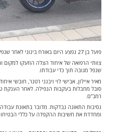
פועל בן 27 נפצע היום באורח בינוני לאחר שנפל מסולם במהלך עבודתו ברחוב יקותיאל בהרב בקריית חיים.
צוותי הרפואה של איחוד הצלה הוזעקו למקום והענ
שנפל מגובה תוך כדי עבודתו.
מאיר איילון, אבישי לוי ויבגני רטנר, חובשי א
סובל מחבלות בעקבות הנפילה. לאחר הענקת טיפ
רמב”ם.
נסיבות התאונה נבדקות. מדובר בתאונת עבודה
ומחדדת את חשיבות ההקפדה על כללי הבטיחות