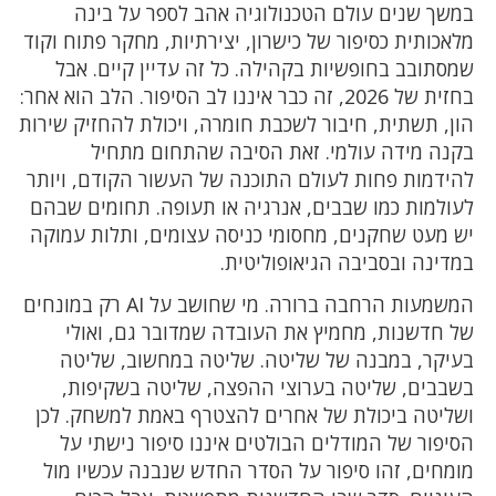
במשך שנים עולם הטכנולוגיה אהב לספר על בינה
מלאכותית כסיפור של כישרון, יצירתיות, מחקר פתוח וקוד
שמסתובב בחופשיות בקהילה. כל זה עדיין קיים. אבל
בחזית של 2026, זה כבר איננו לב הסיפור. הלב הוא אחר:
הון, תשתית, חיבור לשכבת חומרה, ויכולת להחזיק שירות
בקנה מידה עולמי. זאת הסיבה שהתחום מתחיל
להידמות פחות לעולם התוכנה של העשור הקודם, ויותר
לעולמות כמו שבבים, אנרגיה או תעופה. תחומים שבהם
יש מעט שחקנים, מחסומי כניסה עצומים, ותלות עמוקה
במדינה ובסביבה הגיאופוליטית.
המשמעות הרחבה ברורה. מי שחושב על AI רק במונחים
של חדשנות, מחמיץ את העובדה שמדובר גם, ואולי
בעיקר, במבנה של שליטה. שליטה במחשוב, שליטה
בשבבים, שליטה בערוצי ההפצה, שליטה בשקיפות,
ושליטה ביכולת של אחרים להצטרף באמת למשחק. לכן
הסיפור של המודלים הבולטים איננו סיפור נישתי על
מומחים, זהו סיפור על הסדר החדש שנבנה עכשיו מול