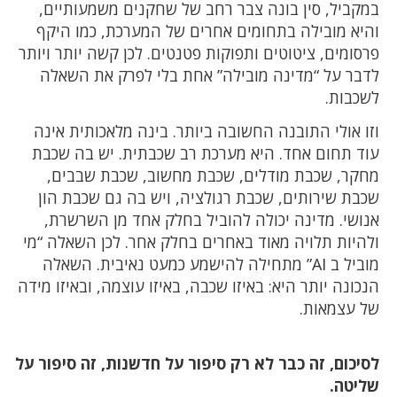
במקביל, סין בונה צבר רחב של שחקנים משמעותיים,
והיא מובילה בתחומים אחרים של המערכת, כמו היקף
פרסומים, ציטוטים ותפוקות פטנטים. לכן קשה יותר ויותר
לדבר על “מדינה מובילה” אחת בלי לפרק את השאלה
לשכבות.
וזו אולי התובנה החשובה ביותר. בינה מלאכותית אינה
עוד תחום אחד. היא מערכת רב שכבתית. יש בה שכבת
מחקר, שכבת מודלים, שכבת מחשוב, שכבת שבבים,
שכבת שירותים, שכבת רגולציה, ויש בה גם שכבת הון
אנושי. מדינה יכולה להוביל בחלק אחד מן השרשרת,
ולהיות תלויה מאוד באחרים בחלק אחר. לכן השאלה “מי
מוביל ב AI” מתחילה להישמע כמעט נאיבית. השאלה
הנכונה יותר היא: באיזו שכבה, באיזו עוצמה, ובאיזו מידה
של עצמאות.
לסיכום, זה כבר לא רק סיפור על חדשנות, זה סיפור על
שליטה.