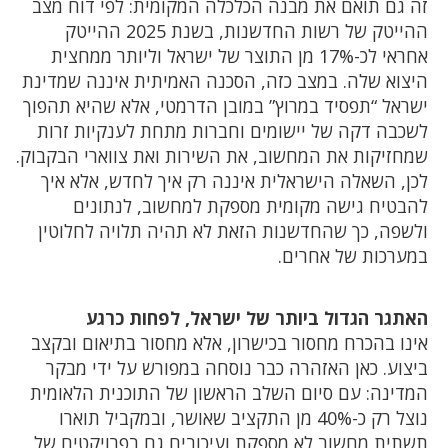
זה גם תואם את מבנה הכלכלה המקומית: לפי דוח מצב
ההייטק של רשות החדשנות, בשנת 2025 ההייטק
אחראי לכ-17% מן התוצר של ישראל וליותר ממחצית
היצוא שלה. במצב כזה, הסכנה האמיתית איננה שמדינת
ישראל “תפסיד במרוץ” במובן הדרמטי, אלא שהיא תהפוך
לשכבה דקה של יישומים וחברות מתחת לענקיות זרות
שמחזיקות את המחשוב, את השירות ואת צווארי הבקבוק.
לכן, השאלה הישראלית איננה רק איך לחדש, אלא איך
להבטיח גישה מקומית מספקת למחשוב, לנתונים
ולשפה, כך שהחדשנות הזאת לא תהיה תלויה לחלוטין
במערכות של אחרים.
האתגר הגדול ביותר של ישראל, לפחות כרגע
אינו בהכרח מחסור בכישרון, אלא מחסור בתיאום ובקצב
ביצוע. כאן האזהרה כבר נוסחה במפורש על ידי מבקר
המדינה: עם סיום השלב הראשון של התוכנית הלאומית
נוצל רק כ-40% מן התקציב שאושר, ובמקביל תוארו
תשתית מחשוב לא מספקת ועיכובים גם בפרויקטים של