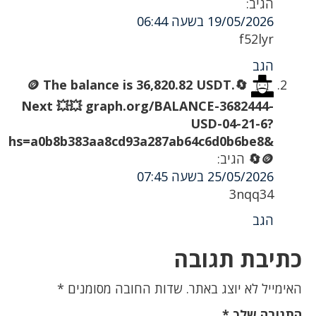
הגיב:
19/05/2026 בשעה 06:44
f52lyr
הגב
🔄🪙 The balance is 36,820.82 USDT.
Next 💥💥 graph.org/BALANCE-3682444-
USD-04-21-6?
hs=a0b8b383aa8cd93a287ab64c6d0b6be8&
🔄🪙
הגיב:
25/05/2026 בשעה 07:45
3nqq34
הגב
כתיבת תגובה
האימייל לא יוצג באתר.
שדות החובה מסומנים
*
התגובה שלך
*