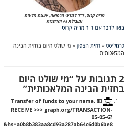
מריה קרוט, ד"ר למדעי הרפואה, יועצת מדעית
ומובילת AI וחדשנות
בואו לדבר עם ד"ר מריה קרוט
כרמליסט
»
חזית הצפון
»
מי שולט היום בחזית הבינה
המלאכותית
2 תגובות על “מי שולט היום
בחזית הבינה המלאכותית”
💵 Transfer of funds to your name.
RECEIVE >>> graph.org/TRANSACTION-
05-05-6?
hs=a0b8b383aa8cd93a287ab64c6d0b6be8&