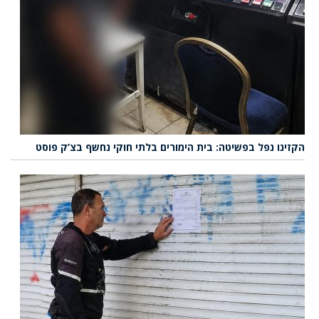
הקזינו נפל בפשיטה: בית הימורים בלתי חוקי נחשף בצ’ק פוסט