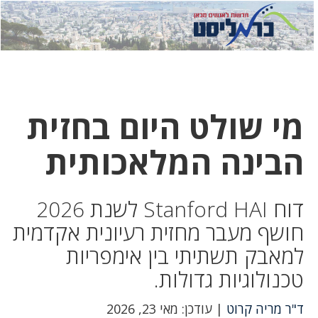
לחץ
לחץ
תפ
כדי
כאן
כדי
לשלוח
דואר
להצט
לוואט
מי שולט היום בחזית
הבינה המלאכותית
דוח Stanford HAI לשנת 2026
חושף מעבר מחזית רעיונית אקדמית
למאבק תשתיתי בין אימפריות
טכנולוגיות גדולות.
ד"ר מריה קרוט
| עודכן: מאי 23, 2026