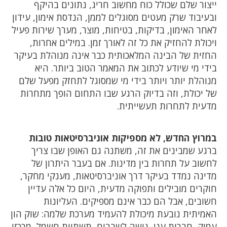
ייצור שלם שכולל כוח מחשוב חריג, נתונים בהיקף
ובעיבוד שרק מעטים מסוגלים לממן, הנדסת אימון, עידון
לאחר האימון, בדיקות, בטיחות, מוצר, מערך שירות פעיל
ויכולת להחזיק את כל זה לאורך זמן. במילים אחרות,
החזית של הבינה המלאכותית כבר אינה מנוהלת בעיקר
בידי מי שיודע לכתוב את המאמר הטוב ביותר. היא
מנוהלת יותר ויותר בידי מי שמסוגל לתחזק מפעל שלם
של יכולת, וזה בדיוק הרגע שבו התחום הופך מתחרות
מדעית לתחרות תעשייתית.
במרוץ החדש, לא מספיקות אוניברסיטאות טובות
ברגע שמבינים את זה, משתנה גם האופן שבו צריך
לחשוב על תחרות בין מדינות. אם בעבר היתרון של
מדינה נמדד בעיקר דרך אוניברסיטאות, מענקי מחקר,
חוקרים מובילים ותפוקה מדעית, היום כל אלה עדיין
חשובים, אבל הם כבר אינם מספיקים. העליונות
האמיתית נובעת מיכולת להעמיד מערכת שלמה: שוק הון
עמוק, חברות ענן, גישה לשבבים, תשתיות חשמל, מרכזי