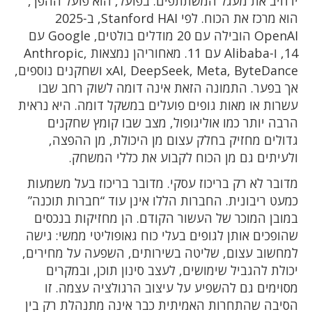
ירחיב את מעגל המשתתפים. בפועל, הוא פועל ההפך,
הוא מרכז את הכוח. לפי Stanford HAI, ב-2025
OpenAI הובילה עם 20 מודלים בולטים, Google עם
14, ו-Alibaba עם 11. מאחוריהן נמצאות Anthropic,
xAI, DeepSeek, Meta, ByteDance ושחקנים נוספים,
אך בפער. התמונה הזאת אינה דומה לשוק רחב שבו
עשרות או מאות גופים פועלים במשקל דומה. היא נראית
הרבה יותר כמו אוליגופול, מצב שבו קומץ שחקנים
גדולים מחזיק בחלק עצום מן היכולת, מן ההפצה,
ולעיתים גם מן הכוח לקבוע את כללי המשחק.
מדובר לא רק בריכוז עסקי. מדובר בריכוז בעל משמעות
כמעט ריבונית. החברות הללו אינן עוד “חברות תוכנה”
במובן המוכר של העשור הקודם. הן מחזיקות בנכסים
שהופכים אותן לגופים בעלי כוח גאופוליטי ממשי: גישה
למחשוב עצום, שליטה בשירותים, השפעה על מחירים,
יכולת להגביל שימושים, לעצב סינון תוכן, ובמקרים
מסוימים גם להשפיע על עיצוב הרגולציה עצמה. זו
הסיבה שהתחרות האמיתית כבר אינה מתנהלת רק בין