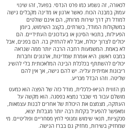
לכאורה, זה נשמע כמו פרט הנדסי. בפועל, זהו שינוי
עמוק במבנה הכוח. כאשר ארגון או מדינה מקבלים גישה
למודל רק דרך שירות מרוחק, הם אינם שולטים
במשקולות המודל, בשרתים, בקצב השימוש, ביומן
הפעילות, בתנאי הסינון או בעדכונים העתידיים. הם
יכולים לצרוך יכולת, אבל לא להחזיק בה. הם בפנים, אבל
לא באמת. המשמעות רחבה הרבה יותר ממה שנראה
במבט ראשון. היא אומרת שמדינות, ארגונים וחברות
יכולים להשתתף בכלכלת הבינה המלאכותית בלי להשיג
ריבונות אמיתית עליה. יש להם גישה, אך אין להם
שליטה. וזהו הבדל מכריע.
מן הזווית הגיאו-כלכלית, מודל כזה של הפצה הוא כמעט
מושלם עבור מי שכבר נמצא בפסגה. הוא מקשה על
העתקה, מצמצם את היכולת של אחרים לבנות עצמאות,
ומאפשר להפעיל בקלות רבה יותר מגבלות יצוא,
סנקציות, תנאי שימוש ומנופי לחץ מסחריים ופוליטיים. מי
שמחזיק בשירות, מחזיק גם בברז הגישה.