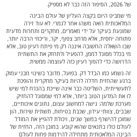
של 2026, הסיפור הזה כבר לא מספיק.
מי שמביט היום בקצה העליון של עולם הבינה
המלאכותית רואה משהו אחר לגמרי. לא עוד זירה
שמונעת בעיקר על ידי מאמרים, מחקרים ותחרות מדעית
פתוחה יחסית, אלא מרחב צפוף, יקר, וריכוזי הרבה יותר,
שבו השאלה החשובה איננה רק מי פיתח רעיון טוב, אלא
מי בכלל מסוגל לממן, להפעיל ולתחזק את התשתית
הדרושה כדי להפוך רעיון כזה לעוצמה ממשית.
זה נשמע כמו הבדל דק. בפועל, מדובר בשינוי מבני עמוק.
ברגע שהחזית חדלה להיות בעיקר מחקרית והופכת
לתעשייתית, השליטה כבר אינה שייכת בהכרח למי שיש
לו את המדען הטוב ביותר, אלא למי שמסוגל להחזיק
מערכת שלמה: גישה למחשוב עצום, נתונים איכותיים,
שבבים, צוותי עידון, שכבת בטיחות, תשתית שירות, הון
שמוכן להישרף במשך שנים, ויכולת להפיץ את המודל
לעולם כולו בתנאים שהוא קובע. במובן הזה, החזית של
הבינה המלאכותית מתחילה להידמות פחות לעולם