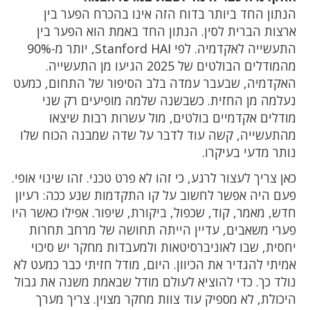
הנתון החד ביותר בדוח הזה אינו בהכרח הפער בין
ארצות הברית לסין. הנתון החד באמת הוא הפער בין
התעשייה לאקדמיה. לפי Stanford HAI, יותר מ-90%
מהמודלים הבולטים של 2025 הגיעו מן התעשייה.
האקדמיה, שבעבר עמדה בלב הסיפור של התחום, כמעט
נעלמה מן החזית. כשבשנה שלמה מופיעים רק שני
מודלים אקדמיים בולטים, מול עשרות רבות שיצאו
מהתעשייה, קשה עוד לדבר על שדה שמבנה הכוח שלו
נותר מדעי בעיקרו.
כאן צריך לעצור לרגע, כי זהו לא פרט טכני. זהו שינוי אופי.
פעם היה אפשר לחשוב על קו התקדמות שנע ככה: רעיון
חדש, מאמר, קוד, שכפול, ביקורת, שיפור. אפילו כאשר היו
פערי משאבים, עדיין הייתה תחושה של מרחב תחרות
יחסית, שבו לאוניברסיטאות ולמעבדות מחקר יש סיכוי
אמיתי להגדיר את הכיוון. היום, מודל חזיתי כבר כמעט לא
נולד כך. כדי להוציא לעולם מודל שבאמת משנה את גבול
היכולת, לא מספיק עוד צוות מחקר מצוין. צריך מערך