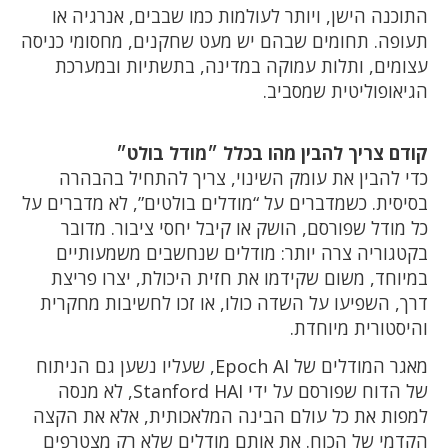
התוכנה הישן, ויותר לעולמות כמו שבבים, אנרגיה או
תעופה. תחומים שבהם יש מעט שחקנים, מחסומי כניסה
עצומים, ותלות עמוקה במדינה, בתשתיות ובמערכת
הגיאופוליטית שמסביב.
קודם צריך להבין מהו בכלל ״מודל בולט״
כדי להבין את עומק השינוי, צריך להתחיל בהבהרה
בסיסית. כשמדברים על “מודלים בולטים”, לא מדברים על
כל מודל שפורסם, הושק או קיבל יחסי ציבור. מדובר
בקטגוריה צרה יותר: מודלים שנחשבים משמעותיים
במיוחד, משום שקידמו את חזית היכולת, יצרו פריצת
דרך, השפיעו על השדה כולו, או זכו לחשיבות מחקרית
והיסטורית מיוחדת.
מאגר המודלים של Epoch AI, שעליו נשען גם הניתוח
של הדוח שפורסם על ידי Stanford HAI, לא מנסה
למפות את כל עולם הבינה המלאכותית, אלא את הקצה
הקדמי של הכוח. את אותם מודלים שלא רק מצטרפים