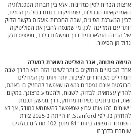
ארצות הברית לסין כמדינות, אלא בין חברות הטכנולוגיה
האמריקאיות הגדולות, שמחזיקות בנתח גדול מן החזית,
לבין המערכת הסינית, שבה החברות פועלות בקשר הדוק
יותר עם המדינה. לכן, מי שמנסה להבין את הפוליטיקה
של הבינה המלאכותית דרך ממשלות בלבד, מפספס חלק
גדול מן הסיפור.
הגישה פתוחה, אבל השליטה נשארת למעלה
אחד הביטויים החזקים ביותר לשינוי הזה הוא הדרך שבה
המודלים משוחררים לציבור. יותר ויותר מן המודלים
הבולטים אינם נמסרים כמשהו שאפשר להחזיק בו באמת,
להריץ עצמאית, לבדוק, לשנות, ולהטמיע כרצונך. במקום
זאת, הם ניתנים כשירות מרוחק, דרך ממשק תכנות
יישומים. זהו אותו ערוץ שמאפשר להשתמש במודל, אך לא
להחזיק בו. לפי Stanford, זו הייתה ב-2025 צורת
השחרור הנפוצה ביותר: 81 מתוך 102 מודלים בולטים
שוחררו בדרך זו.