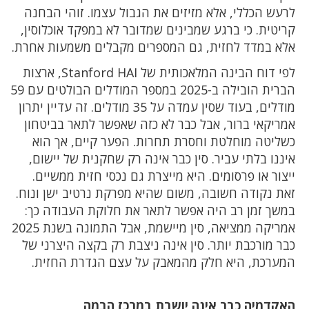
לרעש הכללי, אלא מזיזים את הגבול עצמו. זוהי הבחנה
קריטית. כי ברגע שמבינים שמדובר לא במפקד אוכלוסין,
אלא במדד לחזית, גם המספרים מקבלים משמעות אחרת.
לפי דוח הבינה המלאכותית של Stanford HAI, ארצות
הברית הובילה ב-2025 במספר המודלים הבולטים עם 59
מודלים, בעוד שסין עמדה על 35 מודלים. זה עדיין יתרון
אמריקאי ברור, אבל כבר לא כזה שאפשר לתאר בביטחון
כשליטה מוחלטת וחסרת תחרות. הפער קיים, אך הוא
איננו בלתי עביר. סין כבר אינה רק שחקנית של יישום,
ייצור או פרסומים. היא מייצרת גם נכסי חזית ממשיים.
זאת נקודה חשובה, משום שהיא מפרקת נרטיב ישן ונוח.
במשך זמן רב היה אפשר לתאר את חלוקת העבודה כך:
אמריקה ממציאה, סין מיישמת, אבל התמונה בשנת 2025
כבר מורכבת יותר. סין אינה ניצבת רק בקצה היצרני של
המערכת, היא חלק מהמאבק על עצם הגדרת החזית.
האקדמיה כבר אינה יושבת במרכז הבמה