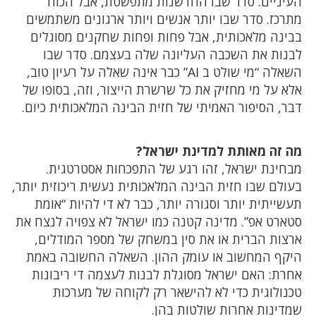
העיניים. סדר שבו החדשנות מתפשטת, אבל הכוח
מתרכז. סדר שבו יותר אנשים ויותר ארגונים משתמשים
בבינה מלאכותית, אבל פחות ופחות שחקנים מסוגלים
לבנות את השכבה העליונה שלה בעצמם. סדר שבו
השאלה “מי שולט ב AI” כבר אינה שאלה על רעיון טוב,
אלא על מי מחזיק את כל שרשרת הייצור, וזה, בסופו של
דבר, הסיפור האמיתי של חזית הבינה המלאכותית כיום.
מה זה מאותת למדינת ישראל?
מבחינת ישראל, זהו רגע של התפכחות אסטרטגית.
בעולם שבו חזית הבינה המלאכותית נעשית ריכוזית יותר,
תעשייתית יותר וסגורה יותר, כבר לא די להיות “אומת
סטארט אפ”. מדינה קטנה כמו ישראל לא צפויה לנצח את
ארצות הברית או את סין במשחק של מספר המודלים,
היקף המחשוב או עומק ההון. השאלה החשובה באמת
אחרת: האם ישראל מסוגלת לבנות לעצמה די ריבונות
טכנולוגית כדי לא להישאר רק לקוחה של מערכות
שמדינות אחרות שולטות בהן.