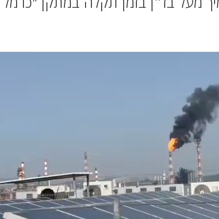
יך מעל בז״ן בזמן תקלה במתקן "כרמל