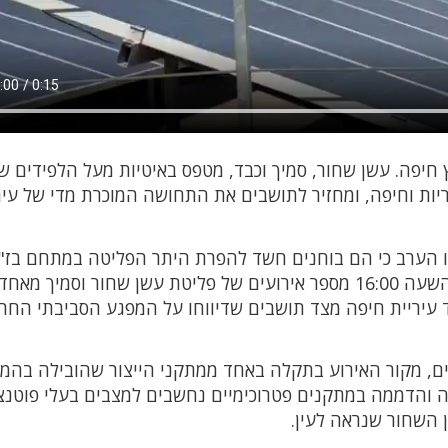
חיפה. עשן שחור, סמיך וכבד, מטפס באיטיות מעל הלפידים ש
יות וחיפה, ומחזיר לתושבים את התחושה המוכרת מדי של עי
ו הערב כי הם בוחנים חשד להפרת היתר הפליטה במתחם בז"ן
לאחר שמצלמות האיגוד ותושבים תיעדו החל מהשעה 16:00 מספר אירועים של פליטת עשן שחור וסמיך מאחד
עיריית חיפה מצד תושבים שדיווחו על המפגע הסביבתי החרי
נים, מקור האירוע בתקלה באחד ממתקני הייצור שהובילה בהמ
ה והדממה במתקנים פטרוכימיים נחשבים למצבים בעלי פוטנצ
 השחור שנראה לעין.