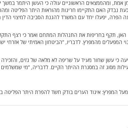
בזמן אמת, ומהממצאים הראשוניים עולה כי העשן היתמר במשך י
עת נבדק האם התקיימו חריגות מהוראות היתר הפליטה ומהו
עה הפרה, יפעלו יחד עם המשרד להגנת הסביבה למיצוי הדין מ
יהו האן, תקף בחריפות את התנהלות המתחם ואמר כי רצף התקל
וי המפעלים מהמפרץ. לדבריו, “הביטחון האמיתי של אזרחי יש
עה כי עשן שחור מעיד על שריפה לא מלאה של גזים, והזכירה כ
מכסה שנתית של עד 120 שעות פעילות מסוג זה במסגרת ההיתר הקיים. לדבריה, “מי שמשלמי
מעל המפרץ: איגוד הערים בודק חשד להפרת היתר הפליטה בב