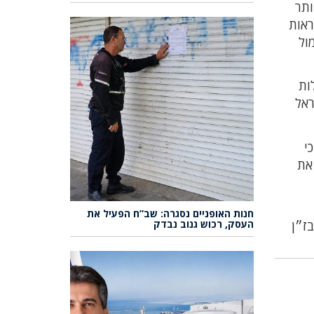
ותר
ראות
ול
ות
ראל
י
ם את
חנות האופניים נסגרה: שב”ח הפעיל את
העסק, רכוש גנוב נבדק
ז״ן