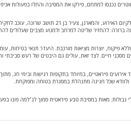
רים נכנסו למתחם, פירקו את המסיבה והחלו בפעולות אכיפ
במהלך הפעילות הוחרם ציוד ההגברה ששימש לקיום האירוע, והמארגן, צעיר בן 21 תושב שרונה, עוכב 
ה ברורה: להחזיר שליטה למרחב ולמנוע מצבים שעלולים לה
ללא פיקוח, יוצרות מציאות מורכבת. היעדר תנאי בטיחות, עומ
ם מסכני חיים. לצד זאת, עולים גם היבטים של רעש סביבתי ו
 אירועים פיראטיים, במיוחד בתקופות רגישות ובימי חג, מתוך
ת ולוודא שכל חגיגה מתנהלת במסגרת בטוחה ומפוקחת.
 גבולות: מאות במסיבת טבע פיראטית סמוך לג׳למה פונו בפעי