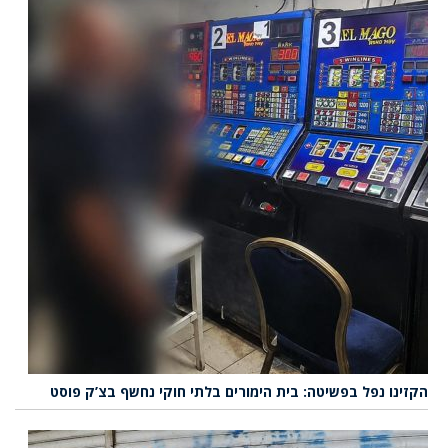
הקזינו נפל בפשיטה: בית הימורים בלתי חוקי נחשף בצ’ק פוסט