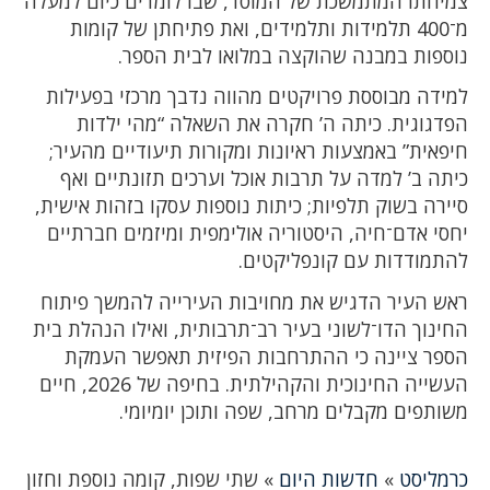
צמיחתו המתמשכת של המוסד, שבו לומדים כיום למעלה
מ־400 תלמידות ותלמידים, ואת פתיחתן של קומות
נוספות במבנה שהוקצה במלואו לבית הספר.
למידה מבוססת פרויקטים מהווה נדבך מרכזי בפעילות
הפדגוגית. כיתה ה’ חקרה את השאלה “מהי ילדות
חיפאית” באמצעות ראיונות ומקורות תיעודיים מהעיר;
כיתה ב’ למדה על תרבות אוכל וערכים תזונתיים ואף
סיירה בשוק תלפיות; כיתות נוספות עסקו בזהות אישית,
יחסי אדם־חיה, היסטוריה אולימפית ומיזמים חברתיים
להתמודדות עם קונפליקטים.
ראש העיר הדגיש את מחויבות העירייה להמשך פיתוח
החינוך הדו־לשוני בעיר רב־תרבותית, ואילו הנהלת בית
הספר ציינה כי ההתרחבות הפיזית תאפשר העמקת
העשייה החינוכית והקהילתית. בחיפה של 2026, חיים
משותפים מקבלים מרחב, שפה ותוכן יומיומי.
כרמליסט
»
חדשות היום
»
שתי שפות, קומה נוספת וחזון