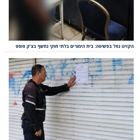
הקזינו נפל בפשיטה: בית הימורים בלתי חוקי נחשף בצ’ק פוסט