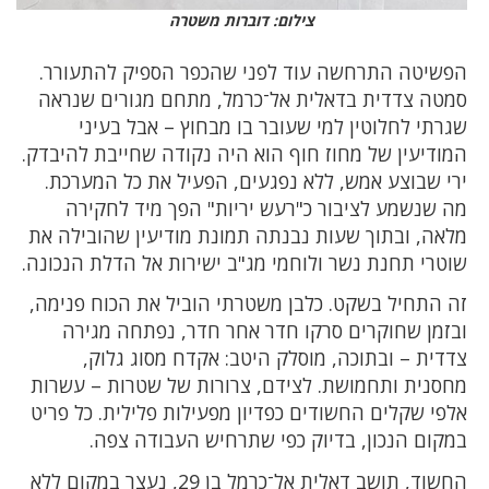
צילום: דוברות משטרה
הפשיטה התרחשה עוד לפני שהכפר הספיק להתעורר.
סמטה צדדית בדאלית אל־כרמל, מתחם מגורים שנראה
שגרתי לחלוטין למי שעובר בו מבחוץ – אבל בעיני
המודיעין של מחוז חוף הוא היה נקודה שחייבת להיבדק.
ירי שבוצע אמש, ללא נפגעים, הפעיל את כל המערכת.
מה שנשמע לציבור כ"רעש יריות" הפך מיד לחקירה
מלאה, ובתוך שעות נבנתה תמונת מודיעין שהובילה את
שוטרי תחנת נשר ולוחמי מג"ב ישירות אל הדלת הנכונה.
זה התחיל בשקט. כלבן משטרתי הוביל את הכוח פנימה,
ובזמן שחוקרים סרקו חדר אחר חדר, נפתחה מגירה
צדדית – ובתוכה, מוסלק היטב: אקדח מסוג גלוק,
מחסנית ותחמושת. לצידם, צרורות של שטרות – עשרות
אלפי שקלים החשודים כפדיון מפעילות פלילית. כל פריט
במקום הנכון, בדיוק כפי שתרחיש העבודה צפה.
החשוד, תושב דאלית אל־כרמל בן 29, נעצר במקום ללא