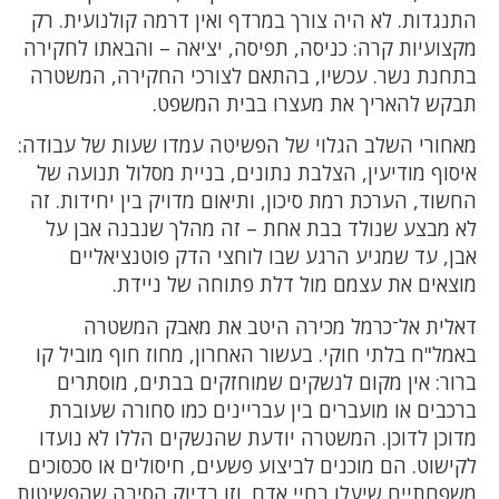
התנגדות. לא היה צורך במרדף ואין דרמה קולנועית. רק
מקצועיות קרה: כניסה, תפיסה, יציאה – והבאתו לחקירה
בתחנת נשר. עכשיו, בהתאם לצורכי החקירה, המשטרה
תבקש להאריך את מעצרו בבית המשפט.
מאחורי השלב הגלוי של הפשיטה עמדו שעות של עבודה:
איסוף מודיעין, הצלבת נתונים, בניית מסלול תנועה של
החשוד, הערכת רמת סיכון, ותיאום מדויק בין יחידות. זה
לא מבצע שנולד בבת אחת – זה מהלך שנבנה אבן על
אבן, עד שמגיע הרגע שבו לוחצי הדק פוטנציאליים
מוצאים את עצמם מול דלת פתוחה של ניידת.
דאלית אל־כרמל מכירה היטב את מאבק המשטרה
באמל"ח בלתי חוקי. בעשור האחרון, מחוז חוף מוביל קו
ברור: אין מקום לנשקים שמוחזקים בבתים, מוסתרים
ברכבים או מועברים בין עבריינים כמו סחורה שעוברת
מדוכן לדוכן. המשטרה יודעת שהנשקים הללו לא נועדו
לקישוט. הם מוכנים לביצוע פשעים, חיסולים או סכסוכים
משפחתיים שיעלו בחיי אדם. וזו בדיוק הסיבה שהפשיטות