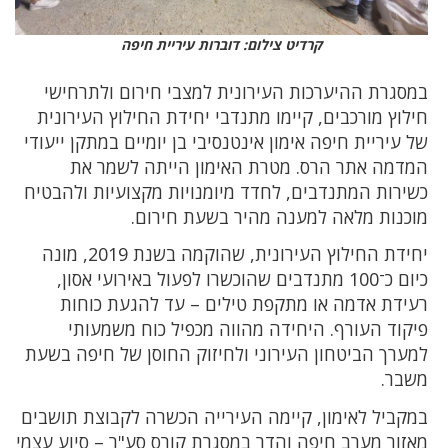
קרדיט צילום: דוברות עיריית חיפה
במסגרת ההיערכות העירונית למצבי חירום ולתרחישי
חילוץ מורכבים, קיימו מתנדבי יחידת החילוץ העירונית
של עיריית חיפה אימון אינטנסיבי בן יומיים במתקן ייעודי
המדמה אתר הרס. מטרת האימון הייתה לשמר את
כשירות המתנדבים, לחדד מיומנויות מקצועיות ולהבטיח
מוכנות מלאה למענה מהיר בשעת חירום.
יחידת החילוץ העירונית, שהוקמה בשנת 2019, מונה
כיום כ־100 מתנדבים שהוכשרו לפעול באירועי אסון,
רעידת אדמה או מתקפת טילים – עד להגעת כוחות
פיקוד העורף. היחידה מהווה מכפיל כוח משמעותי
למערך הביטחון העירוני ולחיזוק החוסן של חיפה בשעת
משבר.
במקביל לאימון, קיימה העירייה הכשרה לקבוצת תושבים
מאזור מערב חיפה והדר במסגרת קורס סע"ר – סיוע עצמי