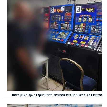
הקזינו נפל בפשיטה: בית הימורים בלתי חוקי נחשף בצ’ק פוסט