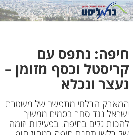
לחץ
לחץ
תפ
כדי
כאן
כדי
לשלוח
דואר
להצט
לוואט
חיפה: נתפס עם
קריסטל וכסף מזומן –
נעצר ונכלא
המאבק הבלתי מתפשר של משטרת
ישראל נגד סחר בסמים ממשיך
להכות גלים בחיפה. בפעילות יזומה
של בלשי תחנת חיפה במחוז חוף