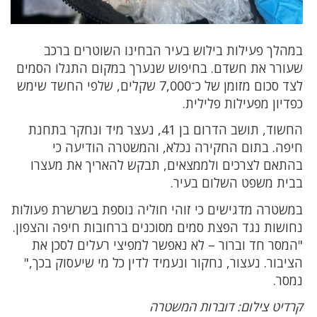
במהלך פעילות בילוש בעיר הבחינו השוטרים ברכב
שעורר את חשדם. בחיפוש שנערך במקום התגלו הסמים
לצד סכום מזומן של כ־7,000 שקלים, שלפי החשד שימש
כפדיון מפעילות פלילית.
החשוד, תושב הדרום בן 41, נעצר מיד ונחקר בתחנת
חיפה. בתום החקירה נכלא, והמשטרה הודיעה כי
בהתאם לצרכים ולממצאים, תבקש להאריך את מעצרו
בבית משפט השלום בעיר.
במשטרה מדגישים כי זוהי חוליה נוספת בשרשרת פעולות
נחושות נגד הפצת סמים מסוכנים ברחובות חיפה והצפון.
"המסר חד וברור – לא נאפשר למפיצי רעלים לסכן את
הציבור. נעצור, נחקור ונעמיד לדין כל מי שיעסוק בכך,"
נמסר.
קרדיט צילום: דוברות המשטרה