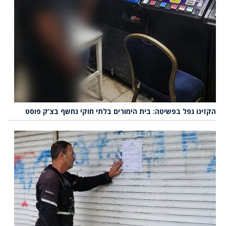
הקזינו נפל בפשיטה: בית הימורים בלתי חוקי נחשף בצ’ק פוסט