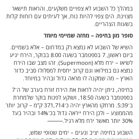
במהלך כל השבוע לא צפויים משקעים, והראות תישאר
מצוינת. הים צפוי להיות נוח, אך לעיתים עם רוחות קלות
בשעות הצהריים.
סופר מון בחיפה – מחזה שמיימי מיוחד
השיא של השבוע לא נמצא רק במדחום – אלא בשמיים.
ביום ראשון, 7 בספטמבר בשעה 8:00 בבוקר, הירח יגיע
לשיאו – ירח מלא (Supermoon). זהו מצב שבו הירח
נמצא גם במילואו וגם קרוב יחסית למסלולו סביב כדור
הארץ – מה שמקנה לו מראה גדול ובהיר במיוחד.
בחיפה, ניתן יהיה לראות את הירח זורח בערב של ה־7
בספטמבר בשעה 18:50, ושוקע לפנות בוקר שלמחרת
ב־5:39. מרחקו מהארץ יהיה כ־371,714 ק”מ – קרוב יותר
מהממוצע – ולכן הירח ייראה גדול בכ־14% ובהיר בעד
30% יותר מאשר ירח מלא רגיל.⸻
השבוע בחיפה יציב ונעים – ימים שטופי שמש,