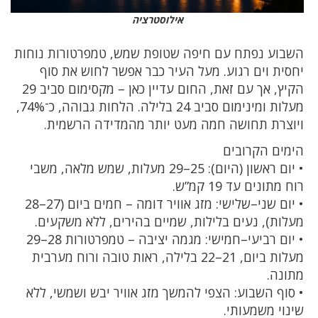
אילוסטרציה
השבוע נפתח עם חיפה שטופת שמש, טמפרטורות נוחות
יחסית וים רגוע. מעל העיר כבר אפשר לחוש את סוף
הקיץ, אך עם זאת, החום עדיין כאן – מקסימום סביב 29
מעלות ומינימום סביב 24 בלילה. הלחות גבוהה, כ־74%,
ויוצרת תחושה חמה מעט יותר מהמדידה הרשמית.
הימים הקרובים
• יום ראשון (היום): 25–29 מעלות, שמש מלאה, משבי
רוח מתונים עד 19 קמ”ש.
• יום שני–שלישי: מזג אוויר דומה – חמים ביום (27–28
מעלות), נעים בלילות, שמיים בהירים, ללא משקעים.
• יום רביעי–חמישי: מגמה יציבה – טמפרטורות 28–29
מעלות ביום, 21–22 בלילה, ראות טובה ורוח מערבית
מתונה.
• סוף השבוע: הצפי להמשך מזג אוויר יבש ושמשי, ללא
שינוי משמעותי.