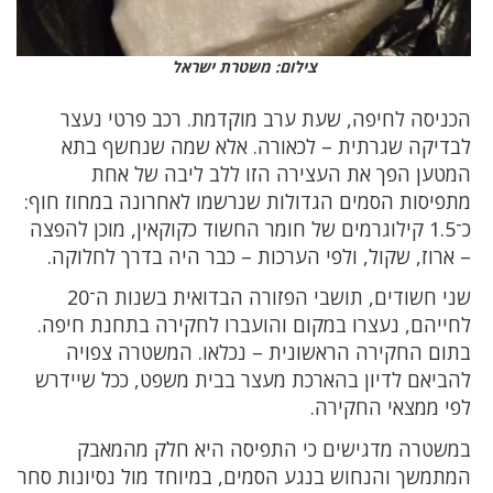
צילום: משטרת ישראל
הכניסה לחיפה, שעת ערב מוקדמת. רכב פרטי נעצר
לבדיקה שגרתית – לכאורה. אלא שמה שנחשף בתא
המטען הפך את העצירה הזו ללב ליבה של אחת
מתפיסות הסמים הגדולות שנרשמו לאחרונה במחוז חוף:
כ־1.5 קילוגרמים של חומר החשוד כקוקאין, מוכן להפצה
– ארוז, שקול, ולפי הערכות – כבר היה בדרך לחלוקה.
שני חשודים, תושבי הפזורה הבדואית בשנות ה־20
לחייהם, נעצרו במקום והועברו לחקירה בתחנת חיפה.
בתום החקירה הראשונית – נכלאו. המשטרה צפויה
להביאם לדיון בהארכת מעצר בבית משפט, ככל שיידרש
לפי ממצאי החקירה.
במשטרה מדגישים כי התפיסה היא חלק מהמאבק
המתמשך והנחוש בנגע הסמים, במיוחד מול נסיונות סחר