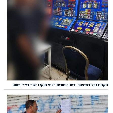
הקזינו נפל בפשיטה: בית הימורים בלתי חוקי נחשף בצ’ק פוסט