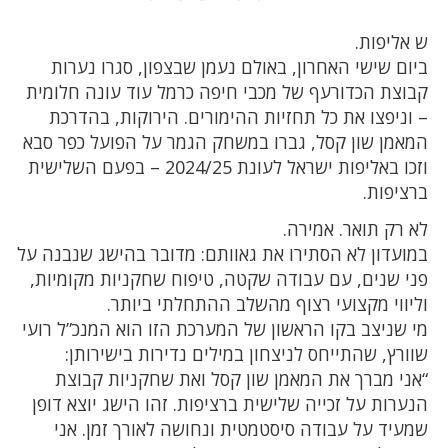
ש אליפות.
ביום שישי האחרון, באולם נעמן שבצפון, סגרו נערות
קבוצת הכדורעף של מכבי חיפה כרמל עוד עונה חלומית
– וניפצו את כל תחזיות ההימורים. הירוקות, בהדרכת
המאמן שון קסל, גברו במשחק הגמר על הפועל כפר סבא
וזכו באליפות ישראל לעונת 2024/25 – בפעם השלישית
ברציפות.
לא רק תואר. אמירה.
במועדון לא הסתירו את גאוותם: מדובר בהישג שנבנה על
פני שנים, עם עבודה שקטה, טיפוח שחקניות מקומיות,
וליווי מקצועי רצוף מהשלב ההתחלתי ביותר.
מי שניצב בקו הראשון של המערכת הזו הוא המנכ”ל רועי
שוורץ, שהתייחס לניצחון במילים נדירות בישירותן:
“אני מברך את המאמן שון קסל ואת שחקניות קבוצת
הנערות על זכייה שלישית ברציפות. זהו הישג יוצא דופן
שמעיד על עבודה סיסטמטית ונחושה לאורך זמן. אני