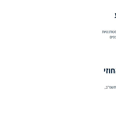
סטודנטיות
פים
וזי
תשפ"ב,