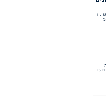
5 תלמידים, ילמדו בשנת הלימודים תשפ"ד במוסדות החינוך בחיפה בהם:11,188
פר העל
ת
ות עם