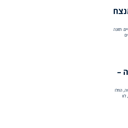
נצח
ם. תזונה
ם
 –
י הספר בחיפה, החלו
לוו