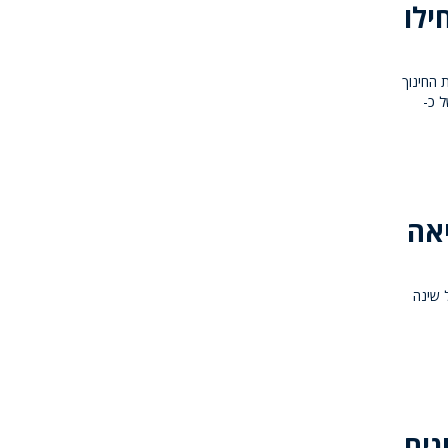
ם יתחילו
ת החינוך
 כ-
יאה
 שינה
נים