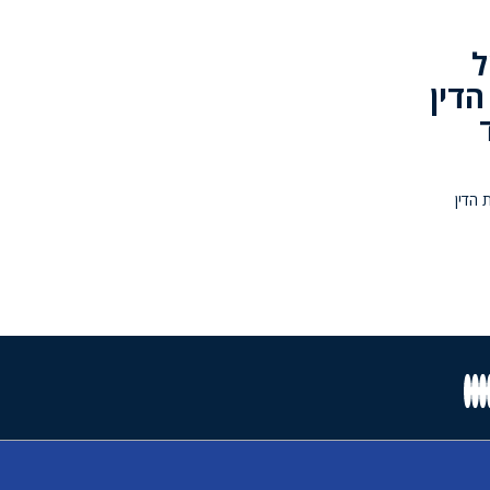
ל
הדין
 יח"ד
 הדין