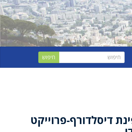
נת דיסלדורף-פרוייקט
י