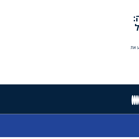
:
ל
ע את