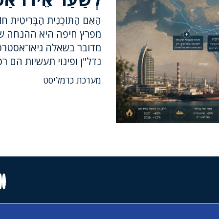
הַאִם הַתּוֹכְנִית הַבְּרִיטִית
מפרץ חיפה היא ההנחה שמ
מדובר בשאלה גיאו־אסטרט
נדל"ן ופינוי תעשיות הם ר
מערכת כרמליסט