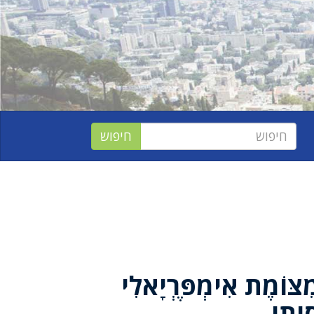
ִצּוֹמֶת אִימְפֶּרְיָאלִי
יָתִי