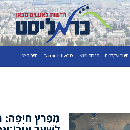
חינוך ואקדמיה
תרבות ופנאי
Carmelist VOD
חזית הצפון
מִפְרַץ חַיָּפָה: מ
לְשַׁעַר אֵירוֹ־אַסְ