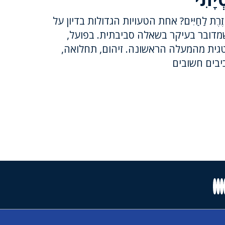
 חוֹזֶרֶת לַחַיִּים? אחת הטעויות הגדולות בדיון על
דובר בעיקר בשאלה סביבתית. בפועל,
גית מהמעלה הראשונה. זיהום, תחלואה,
כיבים חשובים