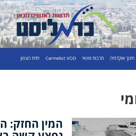
חינוך ואקדמיה
תרבות ופנאי
Carmelist VOD
חזית הצפון
מי
המין החזק: ה
נפצע קשה בצ