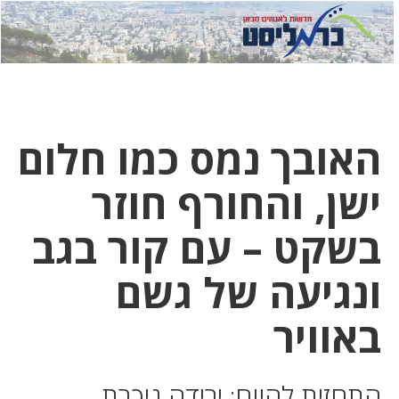
לחץ
לחץ
תפ
כדי
כאן
כדי
לשלוח
דואר
להצט
לוואט
האובך נמס כמו חלום
ישן, והחורף חוזר
בשקט – עם קור בגב
ונגיעה של גשם
באוויר
התחזית להיום: ירידה ניכרת