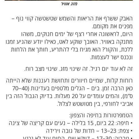
מזג אוויר
האבק ששרף את הריאות והשמש שטשטשה קווי נוף –
מפנים את מקומם.
היום, לראשונה אחרי רצף של ימים חנוקים, משהו
מתנקה באוויר. האובך שוקע לאט, כאילו יודע שהגיע זמנו
ללכת, והקור? הוא מגיח בלי להתריע, חותך את הלחות
ונכנס ישר לעצמות.
זה לא עוד יום רגיל. זה שינוי מזג. שינוי מצב רוח.
רוחות קלות, שמיים חיוורים ותחושת רעננות שלא הייתה
כאן הרבה זמן. בים – הגלים מלטפים בעדינות (40–70
ס”מ), והמים עומדים על 20 מעלות. בדיוק הגבול הזה בין
אביבי לחורפי, בין מטושטש לצלול.
הטמפרטורות בחיפה והצפון:
• חיפה: 22 ביום, 15 בלילה – נעים עם קריצה של צינה
• צפת: 23–13 – חדות של גובה וירידה
• טבריה: 30–17 – דווקא שם, החום עוד לא נכנע