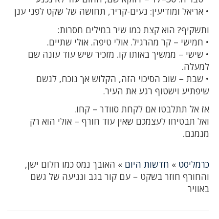
• אריאל ומודיעין: נעים-קריר, תחושה של שקט לפני ענן
ותשקיף? הוא קצת כמו שיר במילים חסרות:
• חמישי – קר מהרגיל. אולי טיפה. אולי שתיים.
• שישי – ממשיך באותו קו. מזכיר שיש עוד עונה שם
למעלה.
• שבת – שוב הסיכוי הזה, הקלוש אך נוכח, לגשם
שיפתיע וישטוף רגע את העיר.
אז אל תתלבטו אם לקחת סוודר – קחו.
ואל תבטיחו לעצמכם שאין עוד חורף – אולי הוא רק
מנמנם.
כרמליסט
»
חדשות היום
»
האובך נמס כמו חלום ישן,
והחורף חוזר בשקט – עם קור בגב ונגיעה של גשם
באוויר