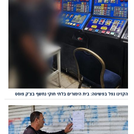
הקזינו נפל בפשיטה: בית הימורים בלתי חוקי נחשף בצ’ק פוסט