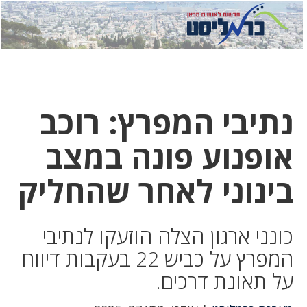
לחץ
לחץ
תפ
כדי
כאן
כדי
לשלוח
דואר
להצט
לוואט
נתיבי המפרץ: רוכב
אופנוע פונה במצב
בינוני לאחר שהחליק
כונני ארגון הצלה הוזעקו לנתיבי
המפרץ על כביש 22 בעקבות דיווח
על תאונת דרכים.