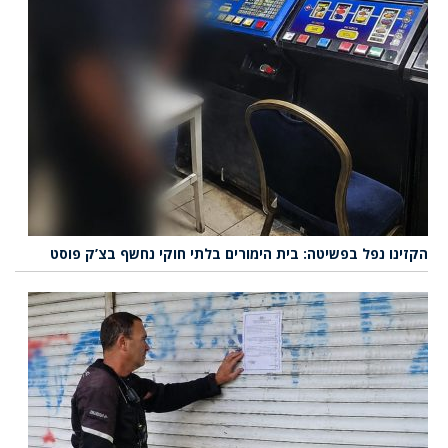
הקזינו נפל בפשיטה: בית הימורים בלתי חוקי נחשף בצ’ק פוסט