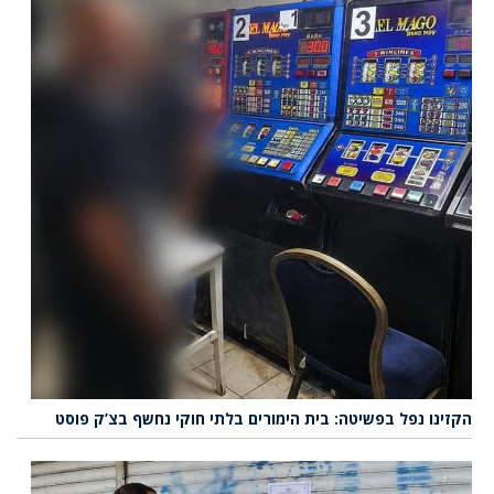
הקזינו נפל בפשיטה: בית הימורים בלתי חוקי נחשף בצ’ק פוסט