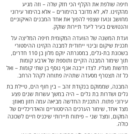
חיפה שולפת את הקלף הכי חזק שלה – וזה מגיע
מהקזינו. לא, לא מדובר בהימורים – אלא בהימור עירוני
מחושב ונועז שצפוי להפוך את אחד המבנים האיקוניים
והנטושים בעיר ליעד תיירות שוקק.
ועדת המשנה של הוועדה המקומית חיפה המליצה על
תכנית שיקום ובינוי ייחודית למבנה הקזינו ההיסטורי
בשכונת בת-גלים, במסגרתה יוקם מלון בן 110 חדרים,
תוך שימור המבנה הקיים ותוספת של ארבע קומות
חדשות מעליו. לצדו ייבנה אגף נוסף בן שתי קומות – ואל
כל זה תצטרף מסעדה שתהיה פתוחה לקהל הרחב.
המבנה, שממוקם בנקודת זהב – בין חוף הים, טיילת בת
גלים ושדרות בת גלים – היה במשך עשרות שנים פצע
עירוני פתוח. התכנית החדשה מביאה עמה חזון מאוזן:
מצד אחד, שימור הערכים ההיסטוריים והאדריכליים של
המקום, ומצד שני – פיתוח תיירותי שיכניס חיים לשכונה
כולה.