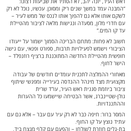
ראש העיר, יונה יהב, לא הסתיר את שביעות רצונו:
“המבנה עמד במשך שנים ריק ומסוכן. עכשיו, נוכל לא רק
לשקם אותו אלא גם להפוך אותו לנכס של ממש לעיר –
עם חדרי מלון, מסעדה ונגישות מלאה לציבור מהטיילת
עד קו המים.”
חשוב לא פחות: מתחם הבריכה הסמוך ישמור על ייעודו
הציבורי וישמש לפעילויות תרבות, ספורט ופנאי, עם גישה
חופשית מהטיילת החדשה המתוכננת ברציף רוזנפלד –
הישר לחוף.
מאחורי ההמלצה לתכנית עומדים חודשים של עבודה
מקצועית מצד מינהל ההנדסה בעירייה ומפגשי שיתוף
ציבור ביוזמת סגנית ראש העיר, עו”ד שרית
גולן-שטיינברג, אשר הבטיחה שיישמעו כל ההערות
וההתנגדויות.
המסר ברור: חיפה כבר לא רק עיר עם עבר – אלא גם עם
עתיד נוצץ על קו החוף.
בת-גלים חוזרת לשולחן – והפעם עם קלף מנצח ביד.