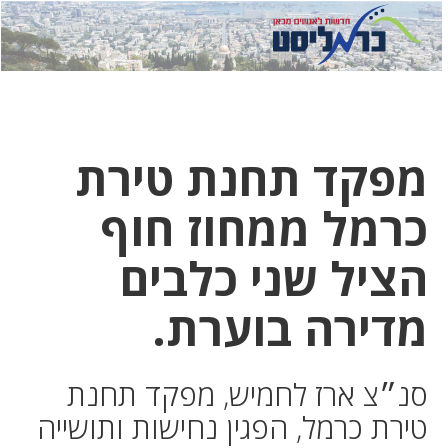
לחץ
לחץ
תפ
כדי
כאן
כדי
לשלוח
דואר
להצט
לוואט
מפקד תחנת טירת
כרמל ממחוז חוף
הציל שני כלבים
מדירה בוערת.
סנ״צ ארז לחמיש, מפקד תחנת
טירת כרמל, הפגין נחישות ותושייה