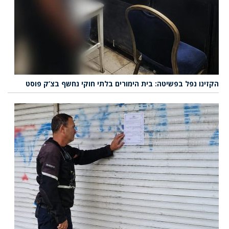
הקזינו נפל בפשיטה: בית הימורים בלתי חוקי נחשף בצ’ק פוסט