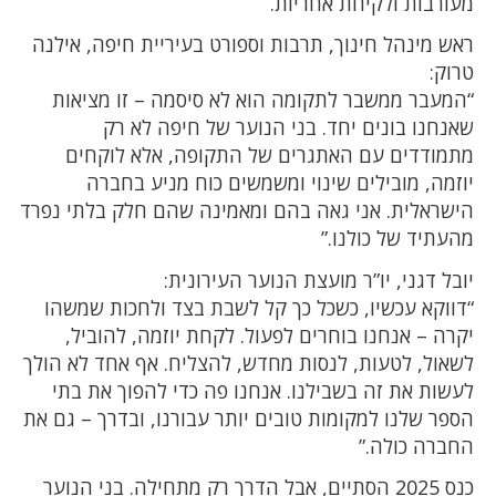
מעורבות ולקיחת אחריות.
ראש מינהל חינוך, תרבות וספורט בעיריית חיפה, אילנה
טרוק:
“המעבר ממשבר לתקומה הוא לא סיסמה – זו מציאות
שאנחנו בונים יחד. בני הנוער של חיפה לא רק
מתמודדים עם האתגרים של התקופה, אלא לוקחים
יוזמה, מובילים שינוי ומשמשים כוח מניע בחברה
הישראלית. אני גאה בהם ומאמינה שהם חלק בלתי נפרד
מהעתיד של כולנו.”
יובל דגני, יו”ר מועצת הנוער העירונית:
“דווקא עכשיו, כשכל כך קל לשבת בצד ולחכות שמשהו
יקרה – אנחנו בוחרים לפעול. לקחת יוזמה, להוביל,
לשאול, לטעות, לנסות מחדש, להצליח. אף אחד לא הולך
לעשות את זה בשבילנו. אנחנו פה כדי להפוך את בתי
הספר שלנו למקומות טובים יותר עבורנו, ובדרך – גם את
החברה כולה.”
כנס 2025 הסתיים, אבל הדרך רק מתחילה. בני הנוער