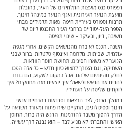
ובעיקר בנוער שלה. היום (11.03.2025) נערך באולם
רפפורט כנס מועצות התלמידים של העיר, בהובלת
מועצת הנוער העירונית ואגף הנוער במינהל חינוך,
תרבות וספורט בעיריית חיפה. מאות תלמידים מבתי
הספר העל-יסודיים ברחבי העיר התכנסו ליום של
חשיבה, דיון, ובעיקר – שינוי תפיסה.
השנה, הכנס לא ברח מהנושאים הקשים: אחרי מגפה
עולמית, שביתות, מלחמה ואינסוף טלטלות, ברור שבני
הנוער לא נשארו חסינים. תחושת חוסר הוודאות,
השחיקה, וגם הצורך למצוא כיוון חדש – כל אלה הפכו
לחלק מהיומיום שלהם. אבל במקום לשקוע, הם בחרו
להרים את הראש ולשאול: איך יוצאים מזה מחוזקים? איך
לוקחים שליטה על העתיד?
במהלך הכנס, לצד הרצאות וסדנאות בהנחיית אנשי
חינוך ופסיכולוגים, התקיים שיח פתוח ומעורר השראה על
הדרך להפוך משבר להזדמנות. הדגש היה ברור: החוסן
האישי והחברתי לא מגיע לבד – הוא נבנה דרך עשייה,