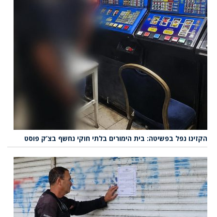
הקזינו נפל בפשיטה: בית הימורים בלתי חוקי נחשף בצ’ק פוסט