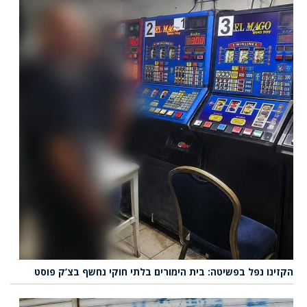
הקזינו נפל בפשיטה: בית הימורים בלתי חוקי נחשף בצ’ק פוסט