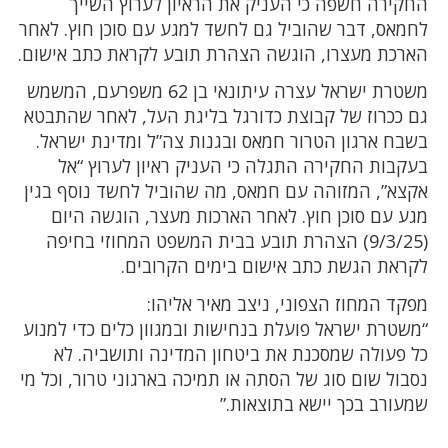
החקירה חשפה כי העניק את הראיון לערוץ השייך
לחמאס, דבר שהוביל גם לחשד למגע עם סוכן חוץ. לאחר
הארכת מעצרו, הוגשה הצהרת תובע לקראת כתב אישום.
משטרת ישראל עצרה עיתונאי בן 62 משפרעם, המשמש
גם ככרוז של קבוצת כדורגל בליגת העל, לאחר שהתבטא
בשבח ארגון הטרור חמאס ובגנות צה”ל ומדינת ישראל.
בעקבות החקירה התגלה כי העניק ראיון לערוץ “אל
אקצא”, המזוהה עם חמאס, מה שהוביל לחשד נוסף בגין
מגע עם סוכן חוץ. לאחר הארכות מעצר, הוגשה היום
(9/3/25) הצהרת תובע בבית המשפט המחוזי בחיפה
לקראת הגשת כתב אישום בימים הקרובים.
מפקד המחוז הצפוני, ניצב מאיר אליהו:
“משטרת ישראל פועלת בנחישות ובמגוון כלים כדי למנוע
כל פעולה שמסכנת את ביטחון המדינה ותושביה. לא
נסבול שום סוג של הסתה או תמיכה בארגוני טרור, וכל מי
שמעורב בכך יישא בתוצאות.”