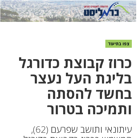
לחץ
לחץ
תפ
כדי
כאן
כדי
לשלוח
דואר
להצט
לוואט
צפו בתיעוד
כרוז קבוצת כדורגל
בליגת העל נעצר
בחשד להסתה
ותמיכה בטרור
עיתונאי ותושב שפרעם (62),