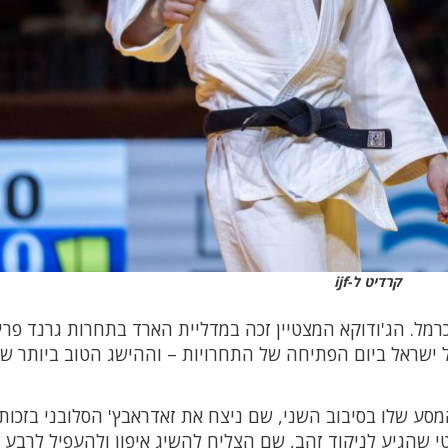
קרדיט ל-ijf
כרמל. הג'ודוקא המצטיין זכה במדליית הארד בתחרות גרנד פרי
ישראל ביום הפתיחה של התחרויות – וההישג הטוב ביותר של
 עד 66 ק"ג, החל את המסע שלו בסיבוב השני, שם ניצח את זאדראבץ' הסלובני בזכות
 שהגיע לניקוד זהב, שם הצליח להשיג איפון ולהעפיל לרבע 