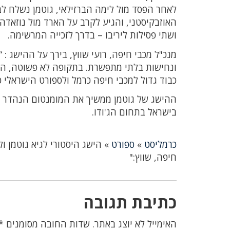
לאחר הפסד מול לימה הברזילאי, גוטמן נשלח לב
האוזבקיסטני, והגיע לקרב על הארד מול נוזאדה ה
ושתי פסילות ליריבו – בדרך לזכייה המרשימה.
מנכ"ל מכבי חיפה, רועי שווץ, בירך על ההישג 
ונחישות בלתי מתפשרת. בתקופה לא פשוטה, הו
כבוד גדול למכבי חיפה כרמל ולספורט הישראלי כו
ההישג של גוטמן ממשיך את המומנטום הנהדר 
בישראל בתחום הג'ודו.
כרמליסט
»
ספורט
»
הישג היסטורי לגיא גוטמן ו
חיפה, שווץ:"
כתיבת תגובה
האימייל לא יוצג באתר.
שדות החובה מסומנים
*