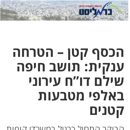
לחץ
לחץ
תפ
כדי
כאן
כדי
לשלוח
דואר
להצט
לוואט
הכסף קטן – הטרחה
ענקית: תושב חיפה
שילם דו”ח עירוני
באלפי מטבעות
קטנים
הבוקר התחיל כרגיל במשרדי קופות