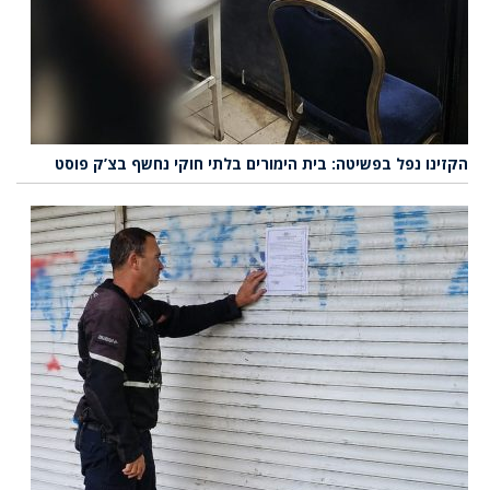
הקזינו נפל בפשיטה: בית הימורים בלתי חוקי נחשף בצ’ק פוסט