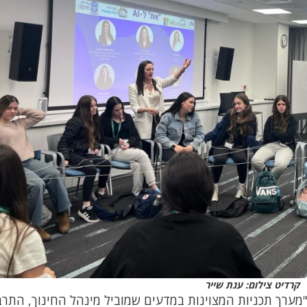
קרדיט צילום: ענת שייר
 "מערך תכניות המצוינות במדעים שמוביל מינהל החינוך, התרב