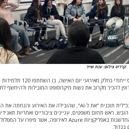
קרדיט צילום: ענת שייר
ביום שני, 3.3.25 התקיים במיקרוסופט חיפה כנס ייחודי כחלק מאירועי
 דופן להכיר מקרוב את נשות מיקרוסופט המובילות ולהיחשף לת
במהלך הכנס פגשו התלמידות את נטע בלום, מנכ"לית תוכנית "את ל-AI", שהובילה את האירוע ו
ובש, ראש תחום משפטים, עניינים ציבוריים ואחריות תאגידי
במיקרוסופט ישראל, ועדי שטיין, מובילת תחום החדשנות באפליקציות Azure לאירופה, אשר סיפרו
בגדול.