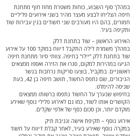
במהלך סוף השבוע, כוחות משטרת מחוז חוף מתחנת
חיפה הצליחו לבצע מעצר מהיר בשני אירועים פליליים
חמורים, בהם היו מעורבים שני חשודים בגין עבירות שוד
ותקיפה בעיר.
האירוע הראשון – שוד בתחנת דלק
במהלך משמרת לילה התקבל דיווח במוקד 100 על אירוע
שוד בתחנת דלק "יילו" בחיפה. צוותי סיור מתחנת חיפה
הגיעו במהירות למקום, סגרו את הזירה ואספו ממצאים
ראשוניים. במקביל, בוצעו סריקות נרחבות בגשר
הגיבורים, שם נתפס החשוד, תושב חיפה בן 42, בעת
שניסה להימלט.
בחיפוש שנערך על החשוד נתפסו ברשותו ממצאים
הקושרים אותו לשוד, כמו גם לאירוע פלילי נוסף שאירע
מוקדם יותר, וכן סכום כסף של אלפי שקלים.
אירוע נוסף – תקיפת אישה וגניבת תיק
במקרה נוסף שאירע בעיר, לאחר קבלת דיווח על חשוד
שתקף אישה, תושבת טייבה שגנב את תיקה ונמלט .